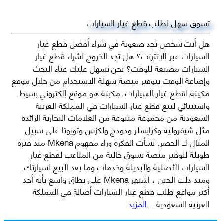
تسوق سهل لطلب قطع غيار السيارات
هل أنت شخص تجد صعوبة في شراء أفضل قطع غيار
السيارات عبر الإنترنت؟ هل تجد الخروج لشراء قطع غيار
السيارات مضيعة للوقت؟ نحن نسهل عليك عناء البحث
وإضاعة الوقت بتوفير منصة سهلة الاستخدام من خلال موقع
مكينة لقطع غيار السيارات. مكينة هو موقع إلكتروني بسيط
واستثنائي لبيع قطع غيار السيارات في المملكة العربية
السعودية من مجموعة متنوعة من العلامات التجارية الرائدة
مثل شيفروليه وكرايسلر ودودج ولكزس وتويوتا على سبيل
المثال لا الحصر. نشأت الفكرة وراء مفهوم Mkena منذ فترة
طويلة لتوفير منصة تسوق خالية من المتاعب لقطع غيار
السيارات الأصلية والبديلة وخدمات وما بعد البيع لسيارتك.
ومنذ ذلك الحين ، اشتهر Mkena على نطاق واسع بأنه أحد
أكثر مواقع طلب قطع غيار السيارات أصالة في المملكة
العربية السعودية
...المزيد