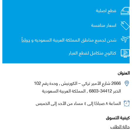
قطع اصلية
اسعار منافسة
شحن لجميع مناطق المملكة العربية السعوديه و
دولياً
كتالوج متكامل لقطع الغيار
العنوان
2666 شارع الأمير تركي – الكورنيش , وحدة رقم 102
الخبر 34412-6803 , المملكة العربية السعودية
الساعة ٨ صباحًا إلى ٤ مساء من الأحد إلى الخميس
كيفية التسوق
حالة الطلب