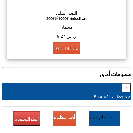
النوع: أصلي
رقم القطعة:
90075-10007
مسمار
ر. س.5.27
اضافة للسلة
معلومات أخرى
×
معلومات التسعيرة
أرسل الطلب
أضف قطع اخرى
ألغاء التسعيرة