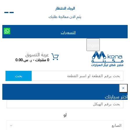
الرجاء الانتظار
يتم الان معالجة طلبك
التسعيرات
English
تسجيل جديد
تسجيل الدخول
|
عربة التسوق
0 منتجات - ر. س.0.00
بحث
×
اختر سيارتك
او