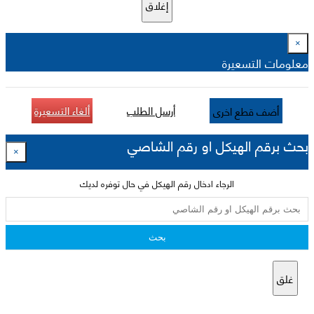
إغلاق
×
معلومات التسعيرة
أرسل الطلب
ألغاء التسعيرة
أضف قطع اخرى
بحث برقم الهيكل او رقم الشاصي
×
الرجاء ادخال رقم الهيكل في حال توفره لديك
بحث
غلق