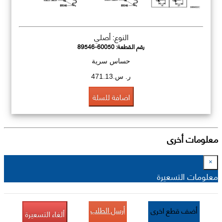
النوع: أصلي
رقم القطعة:
89546-60050
حساس سرية
ر. س.471.13
اضافة للسلة
معلومات أخرى
×
معلومات التسعيرة
أرسل الطلب
أضف قطع اخرى
ألغاء التسعيرة