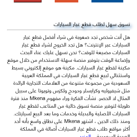
تسوق سهل لطلب قطع غيار السيارات
هل أنت شخص تجد صعوبة في شراء أفضل قطع غيار
السيارات عبر الإنترنت؟ هل تجد الخروج لشراء قطع غيار
السيارات مضيعة للوقت؟ نحن نسهل عليك عناء البحث
وإضاعة الوقت بتوفير منصة سهلة الاستخدام من خلال موقع
مكينة لقطع غيار السيارات. مكينة هو موقع إلكتروني بسيط
واستثنائي لبيع قطع غيار السيارات في المملكة العربية
السعودية من مجموعة متنوعة من العلامات التجارية الرائدة
مثل شيفروليه وكرايسلر ودودج ولكزس وتويوتا على سبيل
المثال لا الحصر. نشأت الفكرة وراء مفهوم Mkena منذ فترة
طويلة لتوفير منصة تسوق خالية من المتاعب لقطع غيار
السيارات الأصلية والبديلة وخدمات وما بعد البيع لسيارتك.
ومنذ ذلك الحين ، اشتهر Mkena على نطاق واسع بأنه أحد
أكثر مواقع طلب قطع غيار السيارات أصالة في المملكة
العربية السعودية
...المزيد