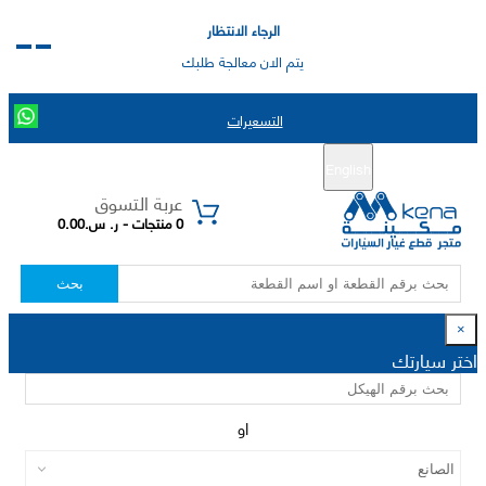
الرجاء الانتظار
يتم الان معالجة طلبك
التسعيرات
English
تسجيل جديد
تسجيل الدخول
|
عربة التسوق
0 منتجات - ر. س.0.00
بحث
×
اختر سيارتك
او