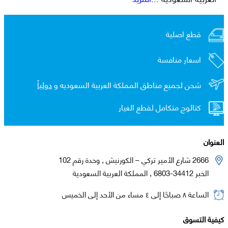
قطع اصلية
اسعار منافسة
شحن لجميع مناطق المملكة العربية السعوديه و
دولياً
كتالوج متكامل لقطع الغيار
العنوان
2666 شارع الأمير تركي – الكورنيش , وحدة رقم 102
الخبر 34412-6803 , المملكة العربية السعودية
الساعة ٨ صباحًا إلى ٤ مساء من الأحد إلى الخميس
كيفية التسوق