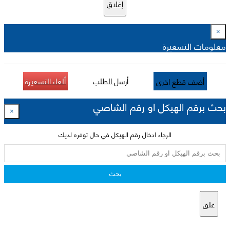
إغلاق
×
معلومات التسعيرة
أرسل الطلب
ألغاء التسعيرة
أضف قطع اخرى
بحث برقم الهيكل او رقم الشاصي
×
الرجاء ادخال رقم الهيكل في حال توفره لديك
بحث
غلق