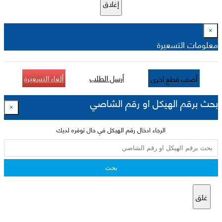
إغلاق
×
معلومات التسعيرة
أرسل الطلب
ألغاء التسعيرة
أضف قطع اخرى
بحث برقم الهيكل او رقم الشاصي
×
الرجاء ادخال رقم الهيكل في حال توفره لديك
بحث
غلق