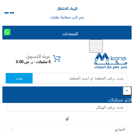
الرجاء الانتظار
يتم الان معالجة طلبك
التسعيرات
English
تسجيل جديد
تسجيل الدخول
|
عربة التسوق
0 منتجات - ر. س.0.00
بحث
×
اختر سيارتك
او