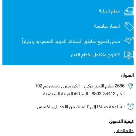
قطع اصلية
اسعار منافسة
شحن لجميع مناطق المملكة العربية السعوديه و
دولياً
كتالوج متكامل لقطع الغيار
العنوان
2666 شارع الأمير تركي – الكورنيش , وحدة رقم 102
الخبر 34412-6803 , المملكة العربية السعودية
الساعة ٨ صباحًا إلى ٤ مساء من الأحد إلى الخميس
كيفية التسوق
حالة الطلب