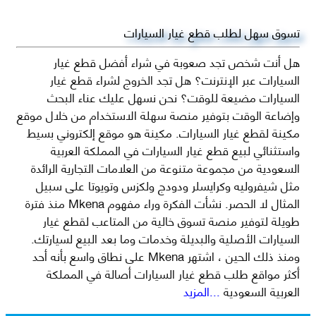
تسوق سهل لطلب قطع غيار السيارات
هل أنت شخص تجد صعوبة في شراء أفضل قطع غيار
السيارات عبر الإنترنت؟ هل تجد الخروج لشراء قطع غيار
السيارات مضيعة للوقت؟ نحن نسهل عليك عناء البحث
وإضاعة الوقت بتوفير منصة سهلة الاستخدام من خلال موقع
مكينة لقطع غيار السيارات. مكينة هو موقع إلكتروني بسيط
واستثنائي لبيع قطع غيار السيارات في المملكة العربية
السعودية من مجموعة متنوعة من العلامات التجارية الرائدة
مثل شيفروليه وكرايسلر ودودج ولكزس وتويوتا على سبيل
المثال لا الحصر. نشأت الفكرة وراء مفهوم Mkena منذ فترة
طويلة لتوفير منصة تسوق خالية من المتاعب لقطع غيار
السيارات الأصلية والبديلة وخدمات وما بعد البيع لسيارتك.
ومنذ ذلك الحين ، اشتهر Mkena على نطاق واسع بأنه أحد
أكثر مواقع طلب قطع غيار السيارات أصالة في المملكة
العربية السعودية
...المزيد