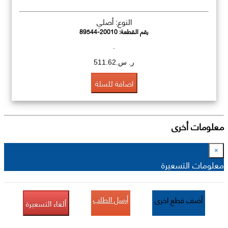
النوع: أصلي
رقم القطعة:
89544-20010
.
ر. س.511.62
اضافة للسلة
معلومات أخرى
×
معلومات التسعيرة
أرسل الطلب
أضف قطع اخرى
ألغاء التسعيرة