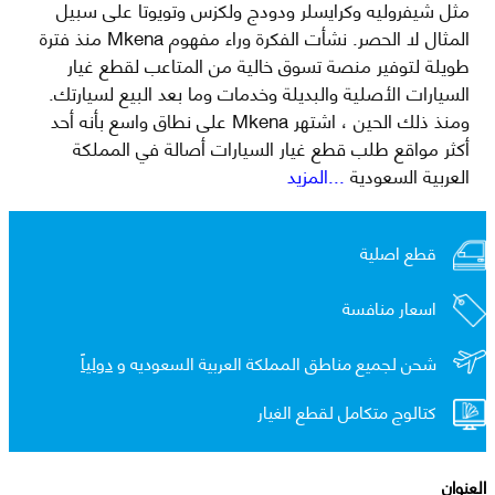
مثل شيفروليه وكرايسلر ودودج ولكزس وتويوتا على سبيل
المثال لا الحصر. نشأت الفكرة وراء مفهوم Mkena منذ فترة
طويلة لتوفير منصة تسوق خالية من المتاعب لقطع غيار
السيارات الأصلية والبديلة وخدمات وما بعد البيع لسيارتك.
ومنذ ذلك الحين ، اشتهر Mkena على نطاق واسع بأنه أحد
أكثر مواقع طلب قطع غيار السيارات أصالة في المملكة
العربية السعودية
...المزيد
قطع اصلية
اسعار منافسة
شحن لجميع مناطق المملكة العربية السعوديه و
دولياً
كتالوج متكامل لقطع الغيار
العنوان