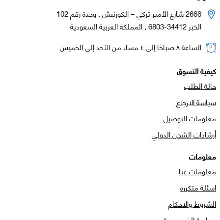
2666 شارع الأمير تركي – الكورنيش , وحدة رقم 102
الخبر 34412-6803 , المملكة العربية السعودية
الساعة ٨ صباحًا إلى ٤ مساء من الأحد إلى الخميس
كيفية التسوق
حالة الطلب
سياسة الارجاع
معلومات التوصيل
أرشادات الشحن الدولي
معلومات
معلومات عنا
اسئلة متكرره
الشروط والاحكام
سياسة الخصوصية