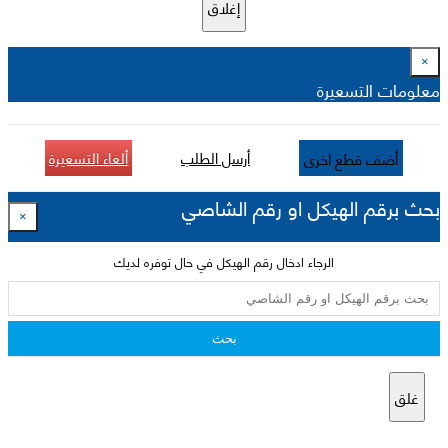
إغلاق
×
معلومات التسعيرة
أرسل الطلب
ألغاء التسعيرة
أضف قطع اخرى
بحث برقم الهيكل او رقم الشاصي
×
الرجاء ادخال رقم الهيكل في حال توفره لديك
بحث
غلق