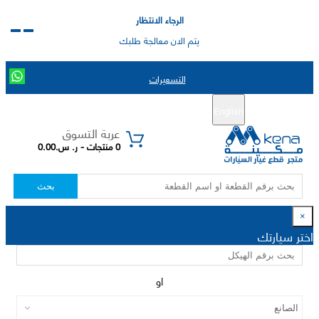
الرجاء الانتظار
يتم الان معالجة طلبك
التسعيرات
English
تسجيل جديد
تسجيل الدخول
|
عربة التسوق
0 منتجات - ر. س.0.00
بحث
×
اختر سيارتك
او