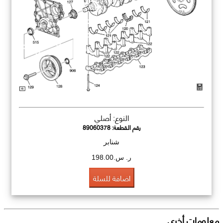
النوع: أصلي
رقم القطعة:
89060378
شنابر
ر. س.198.00
اضافة للسلة
معلومات أخرى