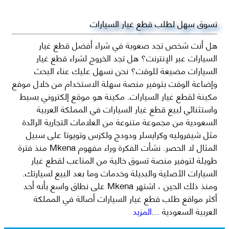
تسوق سهل لطلب قطع غيار السيارات
هل أنت شخص تجد صعوبة في شراء أفضل قطع غيار
السيارات عبر الإنترنت؟ هل تجد الخروج لشراء قطع غيار
السيارات مضيعة للوقت؟ نحن نسهل عليك عناء البحث
وإضاعة الوقت بتوفير منصة سهلة الاستخدام من خلال موقع
مكينة لقطع غيار السيارات. مكينة هو موقع إلكتروني بسيط
واستثنائي لبيع قطع غيار السيارات في المملكة العربية
السعودية من مجموعة متنوعة من العلامات التجارية الرائدة
مثل شيفروليه وكرايسلر ودودج ولكزس وتويوتا على سبيل
المثال لا الحصر. نشأت الفكرة وراء مفهوم Mkena منذ فترة
طويلة لتوفير منصة تسوق خالية من المتاعب لقطع غيار
السيارات الأصلية والبديلة وخدمات وما بعد البيع لسيارتك.
ومنذ ذلك الحين ، اشتهر Mkena على نطاق واسع بأنه أحد
أكثر مواقع طلب قطع غيار السيارات أصالة في المملكة
العربية السعودية
...المزيد