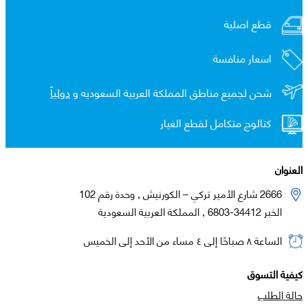
قطع اصلية
اسعار منافسة
شحن لجميع مناطق المملكة العربية السعوديه و
دولياً
كتالوج متكامل لقطع الغيار
العنوان
2666 شارع الأمير تركي – الكورنيش , وحدة رقم 102
الخبر 34412-6803 , المملكة العربية السعودية
الساعة ٨ صباحًا إلى ٤ مساء من الأحد إلى الخميس
كيفية التسوق
حالة الطلب