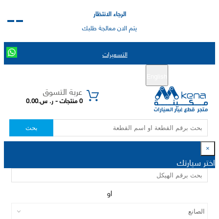
الرجاء الانتظار
يتم الان معالجة طلبك
التسعيرات
English
تسجيل جديد
تسجيل الدخول
|
عربة التسوق
0 منتجات - ر. س.0.00
بحث
×
اختر سيارتك
او