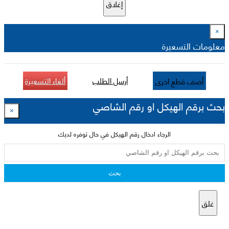
إغلاق
×
معلومات التسعيرة
أرسل الطلب
ألغاء التسعيرة
أضف قطع اخرى
بحث برقم الهيكل او رقم الشاصي
×
الرجاء ادخال رقم الهيكل في حال توفره لديك
بحث
غلق