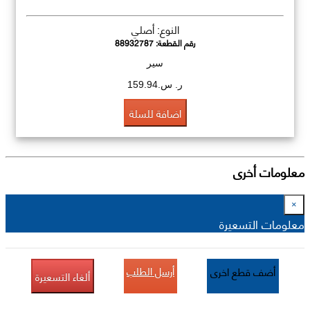
النوع: أصلي
رقم القطعة:
88932787
سير
ر. س.159.94
اضافة للسلة
معلومات أخرى
×
معلومات التسعيرة
أرسل الطلب
أضف قطع اخرى
ألغاء التسعيرة