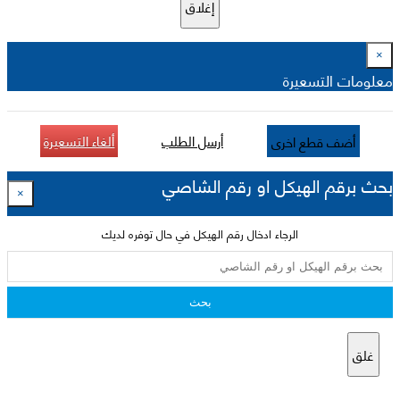
إغلاق
×
معلومات التسعيرة
أرسل الطلب
ألغاء التسعيرة
أضف قطع اخرى
بحث برقم الهيكل او رقم الشاصي
×
الرجاء ادخال رقم الهيكل في حال توفره لديك
بحث
غلق