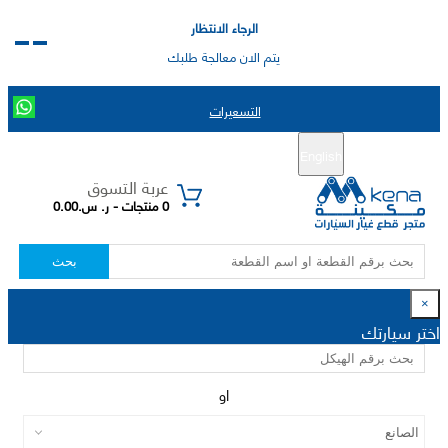
الرجاء الانتظار
يتم الان معالجة طلبك
التسعيرات
English
تسجيل جديد
تسجيل الدخول
|
عربة التسوق
0 منتجات - ر. س.0.00
بحث
×
اختر سيارتك
او