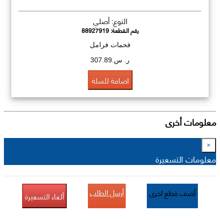
النوع: أصلي
رقم القطعة:
88927919
فحمات فرامل
ر. س.307.89
اضافة للسلة
معلومات أخرى
×
معلومات التسعيرة
أرسل الطلب
أضف قطع اخرى
ألغاء التسعيرة