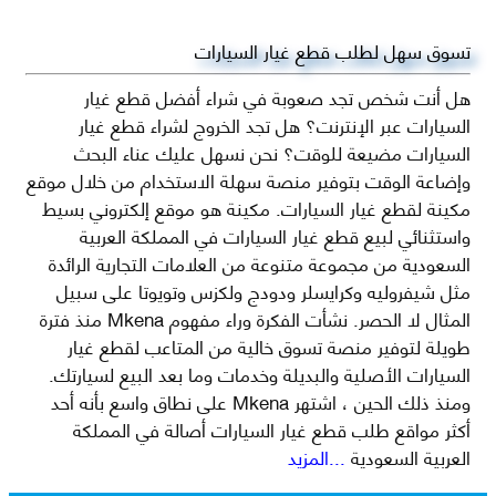
تسوق سهل لطلب قطع غيار السيارات
هل أنت شخص تجد صعوبة في شراء أفضل قطع غيار
السيارات عبر الإنترنت؟ هل تجد الخروج لشراء قطع غيار
السيارات مضيعة للوقت؟ نحن نسهل عليك عناء البحث
وإضاعة الوقت بتوفير منصة سهلة الاستخدام من خلال موقع
مكينة لقطع غيار السيارات. مكينة هو موقع إلكتروني بسيط
واستثنائي لبيع قطع غيار السيارات في المملكة العربية
السعودية من مجموعة متنوعة من العلامات التجارية الرائدة
مثل شيفروليه وكرايسلر ودودج ولكزس وتويوتا على سبيل
المثال لا الحصر. نشأت الفكرة وراء مفهوم Mkena منذ فترة
طويلة لتوفير منصة تسوق خالية من المتاعب لقطع غيار
السيارات الأصلية والبديلة وخدمات وما بعد البيع لسيارتك.
ومنذ ذلك الحين ، اشتهر Mkena على نطاق واسع بأنه أحد
أكثر مواقع طلب قطع غيار السيارات أصالة في المملكة
العربية السعودية
...المزيد