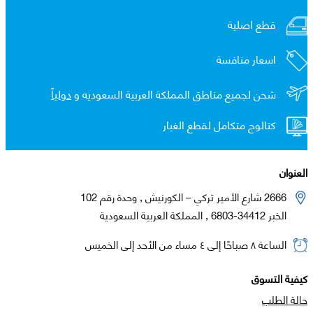
قطع اصلية
اسعار منافسة
شحن لجميع مناطق المملكة العربية السعوديه و
دولياً
كتالوج متكامل لقطع الغيار
العنوان
2666 شارع الأمير تركي – الكورنيش , وحدة رقم 102
الخبر 34412-6803 , المملكة العربية السعودية
الساعة ٨ صباحًا إلى ٤ مساء من الأحد إلى الخميس
كيفية التسوق
حالة الطلب