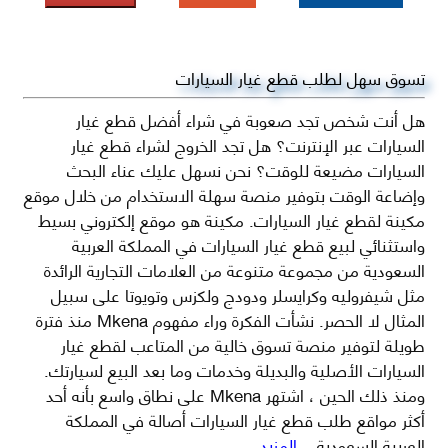
تسوق سهل لطلب قطع غيار السيارات
هل أنت شخص تجد صعوبة في شراء أفضل قطع غيار
السيارات عبر الإنترنت؟ هل تجد الخروج لشراء قطع غيار
السيارات مضيعة للوقت؟ نحن نسهل عليك عناء البحث
وإضاعة الوقت بتوفير منصة سهلة الاستخدام من خلال موقع
مكينة لقطع غيار السيارات. مكينة هو موقع إلكتروني بسيط
واستثنائي لبيع قطع غيار السيارات في المملكة العربية
السعودية من مجموعة متنوعة من العلامات التجارية الرائدة
مثل شيفروليه وكرايسلر ودودج ولكزس وتويوتا على سبيل
المثال لا الحصر. نشأت الفكرة وراء مفهوم Mkena منذ فترة
طويلة لتوفير منصة تسوق خالية من المتاعب لقطع غيار
السيارات الأصلية والبديلة وخدمات وما بعد البيع لسيارتك.
ومنذ ذلك الحين ، اشتهر Mkena على نطاق واسع بأنه أحد
أكثر مواقع طلب قطع غيار السيارات أصالة في المملكة
العربية السعودية
...المزيد