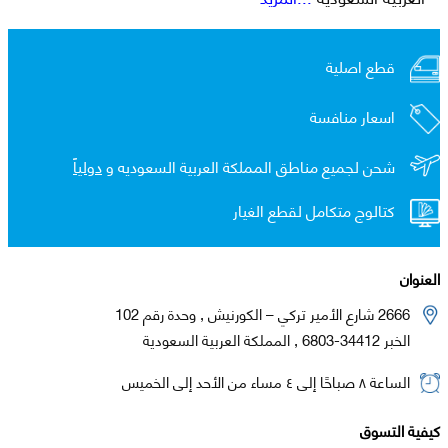
قطع اصلية
اسعار منافسة
شحن لجميع مناطق المملكة العربية السعوديه و
دولياً
كتالوج متكامل لقطع الغيار
العنوان
2666 شارع الأمير تركي – الكورنيش , وحدة رقم 102
الخبر 34412-6803 , المملكة العربية السعودية
الساعة ٨ صباحًا إلى ٤ مساء من الأحد إلى الخميس
كيفية التسوق