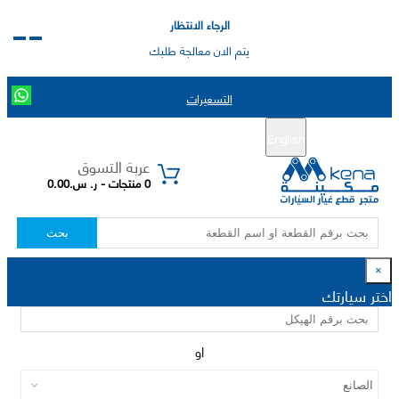
الرجاء الانتظار
يتم الان معالجة طلبك
التسعيرات
English
تسجيل جديد
تسجيل الدخول
|
عربة التسوق
0 منتجات - ر. س.0.00
بحث
×
اختر سيارتك
او