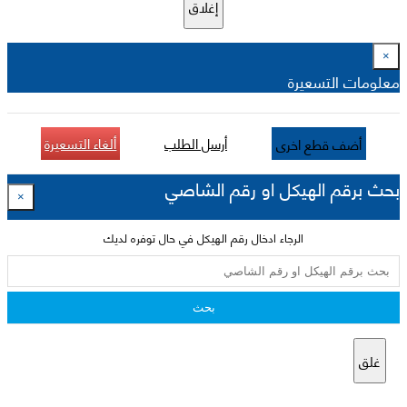
إغلاق
×
معلومات التسعيرة
أرسل الطلب
ألغاء التسعيرة
أضف قطع اخرى
بحث برقم الهيكل او رقم الشاصي
×
الرجاء ادخال رقم الهيكل في حال توفره لديك
بحث
غلق