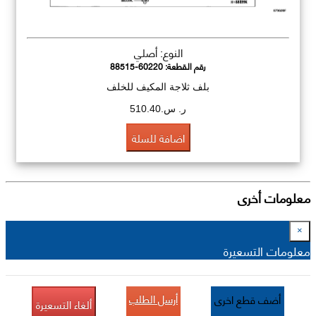
النوع: أصلي
رقم القطعة:
88515-60220
بلف ثلاجة المكيف للخلف
ر. س.510.40
اضافة للسلة
معلومات أخرى
×
معلومات التسعيرة
أرسل الطلب
أضف قطع اخرى
ألغاء التسعيرة