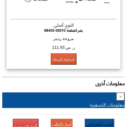
النوع: أصلي
رقم القطعة:
88453-33010
مروحة رديتر
ر. س.111.93
اضافة للسلة
معلومات أخرى
×
معلومات التسعيرة
أرسل الطلب
أضف قطع اخرى
ألغاء التسعيرة