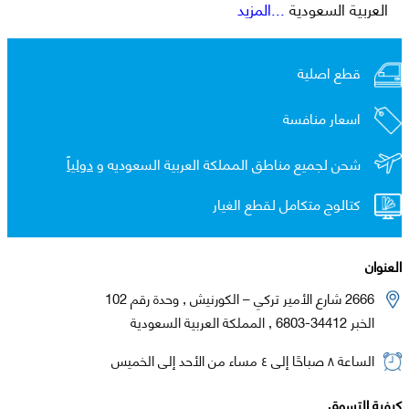
العربية السعودية
...المزيد
قطع اصلية
اسعار منافسة
شحن لجميع مناطق المملكة العربية السعوديه و
دولياً
كتالوج متكامل لقطع الغيار
العنوان
2666 شارع الأمير تركي – الكورنيش , وحدة رقم 102
الخبر 34412-6803 , المملكة العربية السعودية
الساعة ٨ صباحًا إلى ٤ مساء من الأحد إلى الخميس
كيفية التسوق