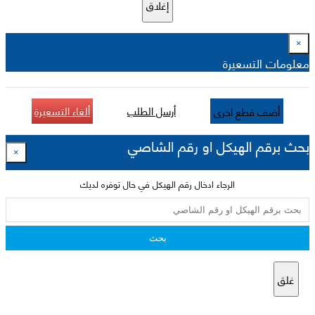
إغلاق
×
معلومات التسعيرة
أرسل الطلب
ألغاء التسعيرة
أضف قطع اخرى
بحث برقم الهيكل او رقم الشاصي
×
الرجاء ادخال رقم الهيكل في حال توفره لديك
بحث
غلق