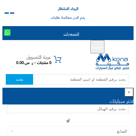
الرجاء الانتظار
يتم الان معالجة طلبك
التسعيرات
English
تسجيل جديد
تسجيل الدخول
|
عربة التسوق
0 منتجات - ر. س.0.00
بحث
×
اختر سيارتك
او