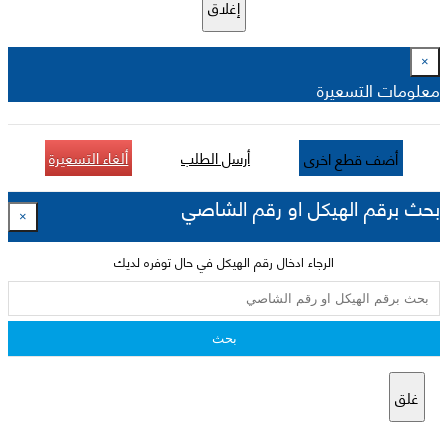
إغلاق
×
معلومات التسعيرة
أرسل الطلب
ألغاء التسعيرة
أضف قطع اخرى
بحث برقم الهيكل او رقم الشاصي
×
الرجاء ادخال رقم الهيكل في حال توفره لديك
بحث
غلق