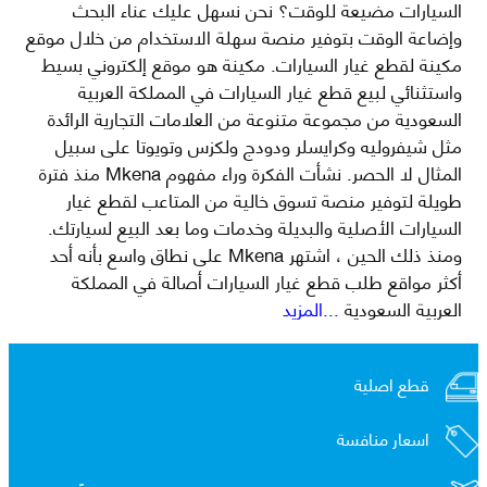
السيارات مضيعة للوقت؟ نحن نسهل عليك عناء البحث
وإضاعة الوقت بتوفير منصة سهلة الاستخدام من خلال موقع
مكينة لقطع غيار السيارات. مكينة هو موقع إلكتروني بسيط
واستثنائي لبيع قطع غيار السيارات في المملكة العربية
السعودية من مجموعة متنوعة من العلامات التجارية الرائدة
مثل شيفروليه وكرايسلر ودودج ولكزس وتويوتا على سبيل
المثال لا الحصر. نشأت الفكرة وراء مفهوم Mkena منذ فترة
طويلة لتوفير منصة تسوق خالية من المتاعب لقطع غيار
السيارات الأصلية والبديلة وخدمات وما بعد البيع لسيارتك.
ومنذ ذلك الحين ، اشتهر Mkena على نطاق واسع بأنه أحد
أكثر مواقع طلب قطع غيار السيارات أصالة في المملكة
العربية السعودية
...المزيد
قطع اصلية
اسعار منافسة