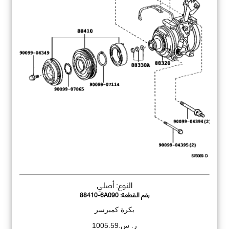
النوع: أصلي
رقم القطعة:
88410-6A090
بكرة كمبرسر
ر. س.1005.59