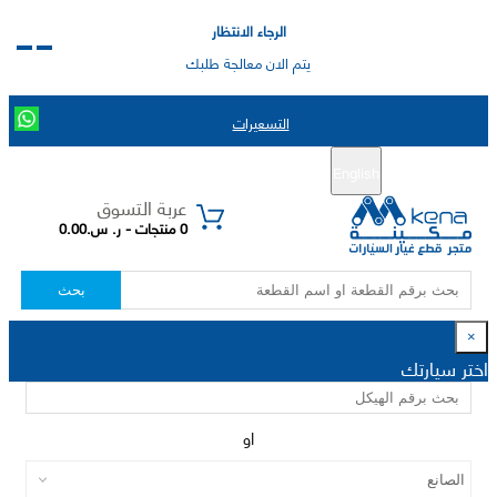
الرجاء الانتظار
يتم الان معالجة طلبك
التسعيرات
English
تسجيل جديد
تسجيل الدخول
|
عربة التسوق
0 منتجات - ر. س.0.00
بحث
×
اختر سيارتك
او