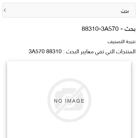
بحث
بحث -
88310-3A570
نتيجة التصنيف
المنتجات التي تفي معايير البحث : 88310 3A570