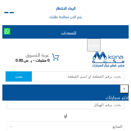
الرجاء الانتظار
يتم الان معالجة طلبك
التسعيرات
English
تسجيل جديد
تسجيل الدخول
|
عربة التسوق
0 منتجات - ر. س.0.00
بحث
×
اختر سيارتك
او