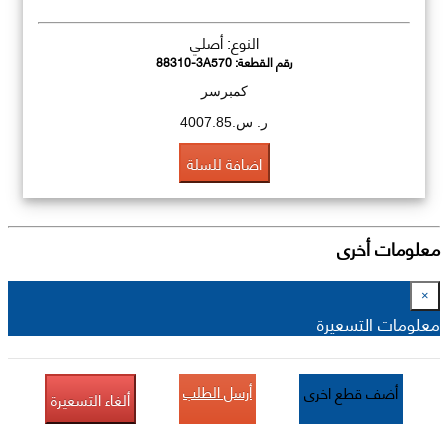
النوع: أصلي
رقم القطعة:
88310-3A570
كمبرسر
ر. س.4007.85
اضافة للسلة
معلومات أخرى
×
معلومات التسعيرة
أرسل الطلب
أضف قطع اخرى
ألغاء التسعيرة