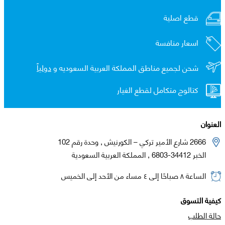
قطع اصلية
اسعار منافسة
شحن لجميع مناطق المملكة العربية السعوديه و
دولياً
كتالوج متكامل لقطع الغيار
العنوان
2666 شارع الأمير تركي – الكورنيش , وحدة رقم 102
الخبر 34412-6803 , المملكة العربية السعودية
الساعة ٨ صباحًا إلى ٤ مساء من الأحد إلى الخميس
كيفية التسوق
حالة الطلب