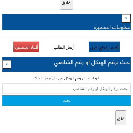
إغلاق
×
معلومات التسعيرة
أرسل الطلب
ألغاء التسعيرة
أضف قطع اخرى
بحث برقم الهيكل او رقم الشاصي
×
الرجاء ادخال رقم الهيكل في حال توفره لديك
بحث
غلق