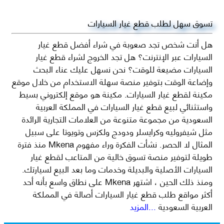
تسوق سهل لطلب قطع غيار السيارات
هل أنت شخص تجد صعوبة في شراء أفضل قطع غيار
السيارات عبر الإنترنت؟ هل تجد الخروج لشراء قطع غيار
السيارات مضيعة للوقت؟ نحن نسهل عليك عناء البحث
وإضاعة الوقت بتوفير منصة سهلة الاستخدام من خلال موقع
مكينة لقطع غيار السيارات. مكينة هو موقع إلكتروني بسيط
واستثنائي لبيع قطع غيار السيارات في المملكة العربية
السعودية من مجموعة متنوعة من العلامات التجارية الرائدة
مثل شيفروليه وكرايسلر ودودج ولكزس وتويوتا على سبيل
المثال لا الحصر. نشأت الفكرة وراء مفهوم Mkena منذ فترة
طويلة لتوفير منصة تسوق خالية من المتاعب لقطع غيار
السيارات الأصلية والبديلة وخدمات وما بعد البيع لسيارتك.
ومنذ ذلك الحين ، اشتهر Mkena على نطاق واسع بأنه أحد
أكثر مواقع طلب قطع غيار السيارات أصالة في المملكة
العربية السعودية
...المزيد