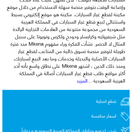
وإضاعة الوقت بتوفير منصة سهلة الاستخدام من خلال موقع
مكينة لقطع غيار السيارات. مكينة هو موقع إلكتروني بسيط
واستثنائي لبيع قطع غيار السيارات في المملكة العربية
السعودية من مجموعة متنوعة من العلامات التجارية الرائدة
مثل شيفروليه وكرايسلر ودودج ولكزس وتويوتا على سبيل
المثال لا الحصر. نشأت الفكرة وراء مفهوم Mkena منذ فترة
طويلة لتوفير منصة تسوق خالية من المتاعب لقطع غيار
السيارات الأصلية والبديلة وخدمات وما بعد البيع لسيارتك.
ومنذ ذلك الحين ، اشتهر Mkena على نطاق واسع بأنه أحد
أكثر مواقع طلب قطع غيار السيارات أصالة في المملكة
العربية السعودية
...المزيد
قطع اصلية
اسعار منافسة
شحن لجميع مناطق المملكة العربية السعوديه و
دولياً