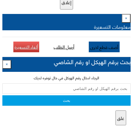
إغلاق
×
معلومات التسعيرة
أرسل الطلب
ألغاء التسعيرة
أضف قطع اخرى
بحث برقم الهيكل او رقم الشاصي
×
الرجاء ادخال رقم الهيكل في حال توفره لديك
بحث
غلق