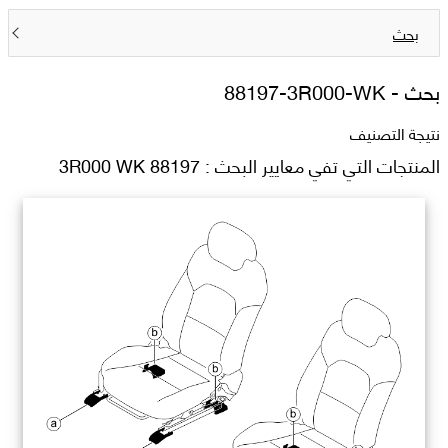
بحث
بحث -
88197-3R000-WK
نتيجة التصنيف
المنتجات التي تفي معايير البحث : 88197 3R000 WK