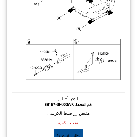
النوع: أصلي
رقم القطعة:
88197-3R000WK
مقبض زر ضبط الكرسى
نفذت الكمية
اطلب تسعيرة