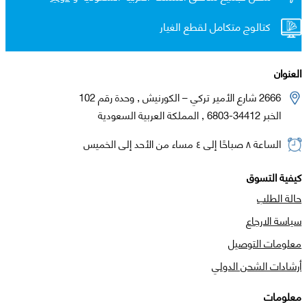
كتالوج متكامل لقطع الغيار
العنوان
2666 شارع الأمير تركي – الكورنيش , وحدة رقم 102
الخبر 34412-6803 , المملكة العربية السعودية
الساعة ٨ صباحًا إلى ٤ مساء من الأحد إلى الخميس
كيفية التسوق
حالة الطلب
سياسة الارجاع
معلومات التوصيل
أرشادات الشحن الدولي
معلومات