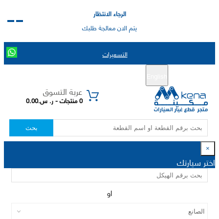
الرجاء الانتظار
يتم الان معالجة طلبك
التسعيرات
English
تسجيل جديد
تسجيل الدخول
|
عربة التسوق
0 منتجات - ر. س.0.00
بحث
×
اختر سيارتك
او