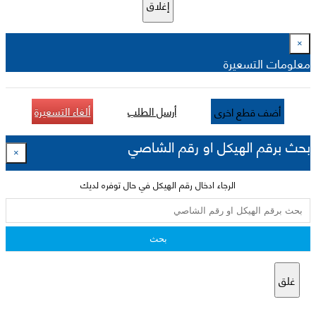
إغلاق
×
معلومات التسعيرة
أرسل الطلب
ألغاء التسعيرة
أضف قطع اخرى
بحث برقم الهيكل او رقم الشاصي
×
الرجاء ادخال رقم الهيكل في حال توفره لديك
بحث
غلق