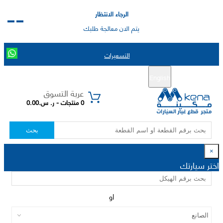
الرجاء الانتظار
يتم الان معالجة طلبك
التسعيرات
English
تسجيل جديد
تسجيل الدخول
|
عربة التسوق
0 منتجات - ر. س.0.00
بحث
×
اختر سيارتك
او