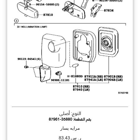
النوع: أصلي
رقم القطعة:
87961-35880
مرايه يسار
ر. س.83.43