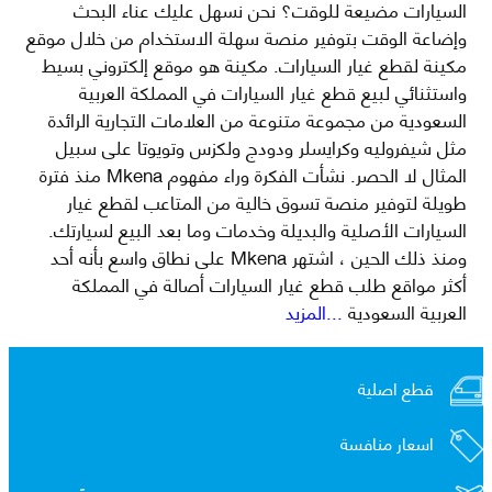
السيارات مضيعة للوقت؟ نحن نسهل عليك عناء البحث
وإضاعة الوقت بتوفير منصة سهلة الاستخدام من خلال موقع
مكينة لقطع غيار السيارات. مكينة هو موقع إلكتروني بسيط
واستثنائي لبيع قطع غيار السيارات في المملكة العربية
السعودية من مجموعة متنوعة من العلامات التجارية الرائدة
مثل شيفروليه وكرايسلر ودودج ولكزس وتويوتا على سبيل
المثال لا الحصر. نشأت الفكرة وراء مفهوم Mkena منذ فترة
طويلة لتوفير منصة تسوق خالية من المتاعب لقطع غيار
السيارات الأصلية والبديلة وخدمات وما بعد البيع لسيارتك.
ومنذ ذلك الحين ، اشتهر Mkena على نطاق واسع بأنه أحد
أكثر مواقع طلب قطع غيار السيارات أصالة في المملكة
العربية السعودية
...المزيد
قطع اصلية
اسعار منافسة