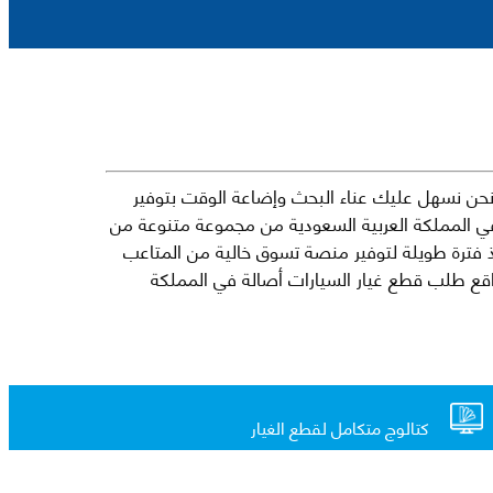
حن نسهل عليك عناء البحث وإضاعة الوقت بتوفير
في المملكة العربية السعودية من مجموعة متنوعة من
جارية الرائدة مثل شيفروليه وكرايسلر ودودج ولكزس وتويوتا على سبيل المثال لا الحصر. نشأت الفكرة وراء مفهوم Mkena منذ فترة طويلة لتوفير منصة تسوق خالية من المتاعب
ذ ذلك الحين ، اشتهر Mkena على نطاق واسع بأنه أحد أكثر مواقع طلب قطع غيار السيارات أصالة في المملكة
كتالوج متكامل لقطع الغيار