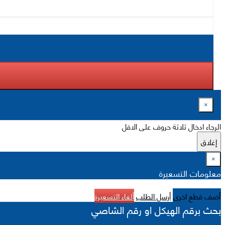
×
الرجاء ادخال ثلاثة حروف على الاقل
إغلاق
×
معلومات التسعيرة
أضف قطع اخرى
أرسل الطلب
ألغاء التسعيرة
بحث برقم الهيكل او رقم الشاصي