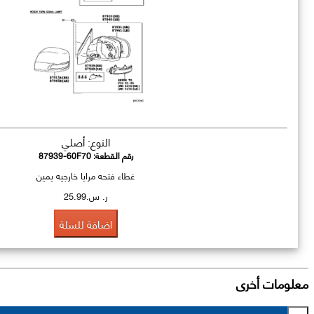
النوع: أصلي
رقم القطعة:
87939-60F70
غطاء فتحه مرايا خارجيه يمين
ر. س.25.99
اضافة للسلة
معلومات أخرى