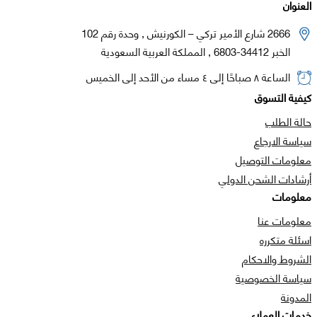
العنوان
2666 شارع الأمير تركي – الكورنيش , وحدة رقم 102
الخبر 34412-6803 , المملكة العربية السعودية
الساعة ٨ صباحًا إلى ٤ مساء من الأحد إلى الخميس
كيفية التسوق
حالة الطلب
سياسة الارجاع
معلومات التوصيل
أرشادات الشحن الدولي
معلومات
معلومات عنا
اسئلة متكرره
الشروط والاحكام
سياسة الخصوصية
المدونة
خدمات العملاء