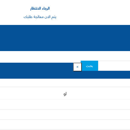
الرجاء الانتظار
يتم الان معالجة طلبك
بحث
×
او