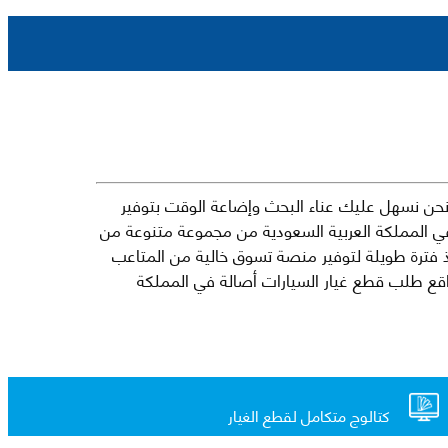
حن نسهل عليك عناء البحث وإضاعة الوقت بتوفير
في المملكة العربية السعودية من مجموعة متنوعة من
جارية الرائدة مثل شيفروليه وكرايسلر ودودج ولكزس وتويوتا على سبيل المثال لا الحصر. نشأت الفكرة وراء مفهوم Mkena منذ فترة طويلة لتوفير منصة تسوق خالية من المتاعب
ذ ذلك الحين ، اشتهر Mkena على نطاق واسع بأنه أحد أكثر مواقع طلب قطع غيار السيارات أصالة في المملكة
كتالوج متكامل لقطع الغيار