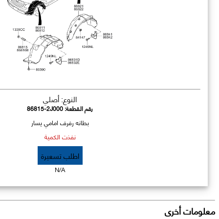
النوع: أصلي
رقم القطعة:
86815-2J000
بطانه رفرف امامي يسار
نفذت الكمية
اطلب تسعيرة
N/A
معلومات أخرى