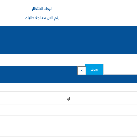
الرجاء الانتظار
يتم الان معالجة طلبك
بحث
×
او