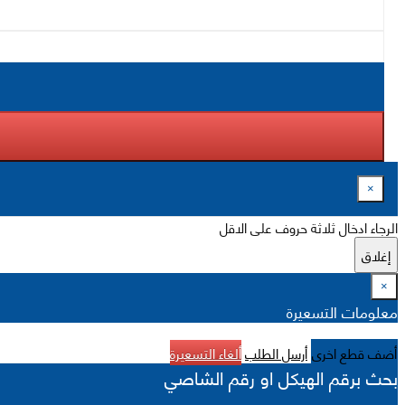
×
الرجاء ادخال ثلاثة حروف على الاقل
إغلاق
×
معلومات التسعيرة
أضف قطع اخرى
أرسل الطلب
ألغاء التسعيرة
بحث برقم الهيكل او رقم الشاصي