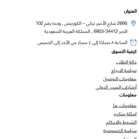
العنوان
2666 شارع الأمير تركي – الكورنيش , وحدة رقم 102
الخبر 34412-6803 , المملكة العربية السعودية
الساعة ٨ صباحًا إلى ٤ مساء من الأحد إلى الخميس
كيفية التسوق
حالة الطلب
سياسة الارجاع
معلومات التوصيل
أرشادات الشحن الدولي
معلومات
معلومات عنا
اسئلة متكرره
الشروط والاحكام
سياسة الخصوصية
المدونة