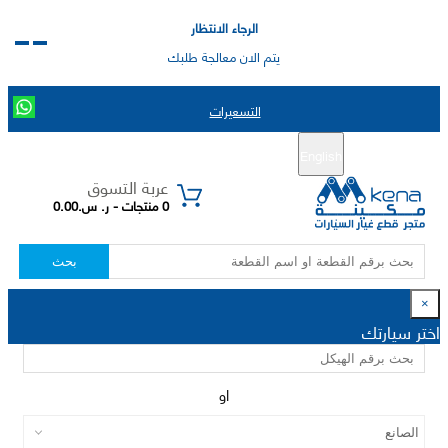
الرجاء الانتظار
يتم الان معالجة طلبك
التسعيرات
English
تسجيل جديد
تسجيل الدخول
|
عربة التسوق
0 منتجات - ر. س.0.00
بحث
×
اختر سيارتك
او