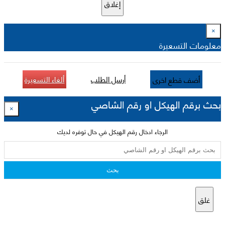
إغلاق
×
معلومات التسعيرة
أرسل الطلب
ألغاء التسعيرة
أضف قطع اخرى
بحث برقم الهيكل او رقم الشاصي
×
الرجاء ادخال رقم الهيكل في حال توفره لديك
بحث
غلق