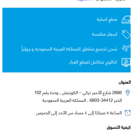
قطع اصلية
اسعار منافسة
شحن لجميع مناطق المملكة العربية السعوديه و
دولياً
كتالوج متكامل لقطع الغيار
العنوان
2666 شارع الأمير تركي – الكورنيش , وحدة رقم 102
الخبر 34412-6803 , المملكة العربية السعودية
الساعة ٨ صباحًا إلى ٤ مساء من الأحد إلى الخميس
كيفية التسوق