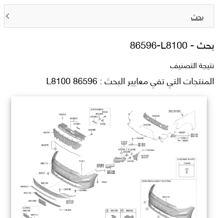
بحث
بحث -
86596-L8100
نتيجة التصنيف
المنتجات التي تفي معايير البحث : 86596 L8100