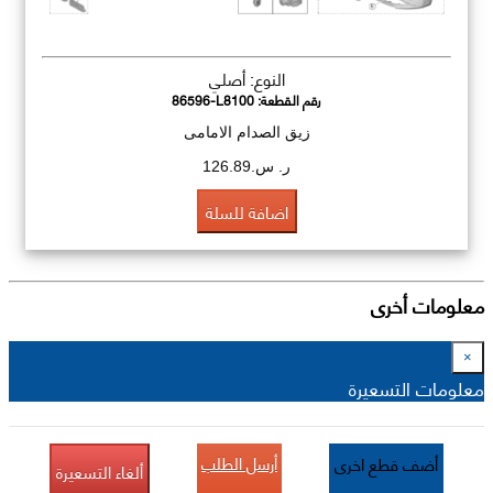
النوع: أصلي
رقم القطعة:
86596-L8100
زيق الصدام الامامى
ر. س.126.89
اضافة للسلة
معلومات أخرى
×
معلومات التسعيرة
أرسل الطلب
أضف قطع اخرى
ألغاء التسعيرة