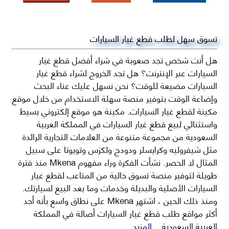
تسوق سهل لطلب قطع غيار السيارات
هل أنت شخص تجد صعوبة في شراء أفضل قطع غيار
السيارات عبر الإنترنت؟ هل تجد الخروج لشراء قطع غيار
السيارات مضيعة للوقت؟ نحن نسهل عليك عناء البحث
وإضاعة الوقت بتوفير منصة سهلة الاستخدام من خلال موقع
مكينة لقطع غيار السيارات. مكينة هو موقع إلكتروني بسيط
واستثنائي لبيع قطع غيار السيارات في المملكة العربية
السعودية من مجموعة متنوعة من العلامات التجارية الرائدة
مثل شيفروليه وكرايسلر ودودج ولكزس وتويوتا على سبيل
المثال لا الحصر. نشأت الفكرة وراء مفهوم Mkena منذ فترة
طويلة لتوفير منصة تسوق خالية من المتاعب لقطع غيار
السيارات الأصلية والبديلة وخدمات وما بعد البيع لسيارتك.
ومنذ ذلك الحين ، اشتهر Mkena على نطاق واسع بأنه أحد
أكثر مواقع طلب قطع غيار السيارات أصالة في المملكة
العربية السعودية
...المزيد