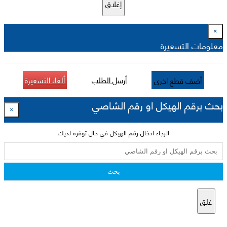
إغلاق
×
معلومات التسعيرة
أرسل الطلب
ألغاء التسعيرة
أضف قطع اخرى
بحث برقم الهيكل او رقم الشاصي
×
الرجاء ادخال رقم الهيكل في حال توفره لديك
بحث
غلق