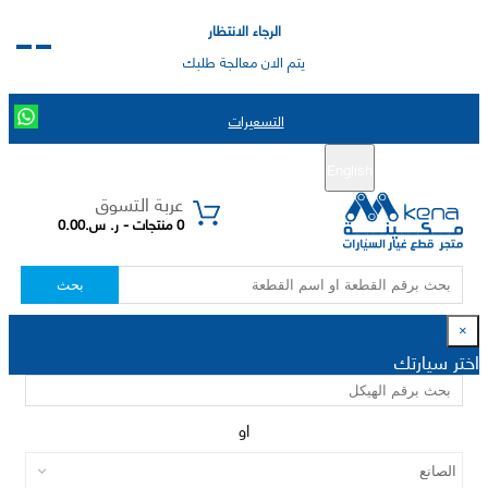
الرجاء الانتظار
يتم الان معالجة طلبك
التسعيرات
English
تسجيل جديد
تسجيل الدخول
|
عربة التسوق
0 منتجات - ر. س.0.00
بحث
×
اختر سيارتك
او