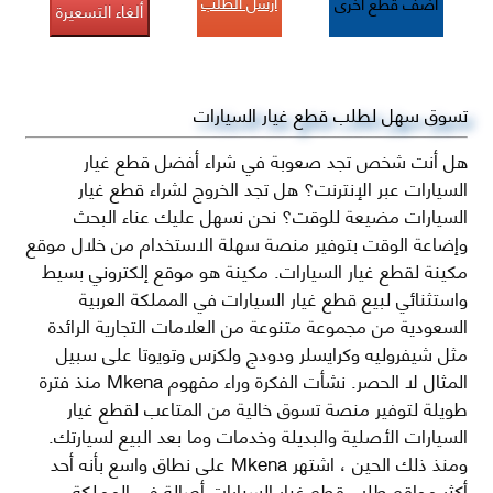
أرسل الطلب
أضف قطع اخرى
ألغاء التسعيرة
تسوق سهل لطلب قطع غيار السيارات
هل أنت شخص تجد صعوبة في شراء أفضل قطع غيار
السيارات عبر الإنترنت؟ هل تجد الخروج لشراء قطع غيار
السيارات مضيعة للوقت؟ نحن نسهل عليك عناء البحث
وإضاعة الوقت بتوفير منصة سهلة الاستخدام من خلال موقع
مكينة لقطع غيار السيارات. مكينة هو موقع إلكتروني بسيط
واستثنائي لبيع قطع غيار السيارات في المملكة العربية
السعودية من مجموعة متنوعة من العلامات التجارية الرائدة
مثل شيفروليه وكرايسلر ودودج ولكزس وتويوتا على سبيل
المثال لا الحصر. نشأت الفكرة وراء مفهوم Mkena منذ فترة
طويلة لتوفير منصة تسوق خالية من المتاعب لقطع غيار
السيارات الأصلية والبديلة وخدمات وما بعد البيع لسيارتك.
ومنذ ذلك الحين ، اشتهر Mkena على نطاق واسع بأنه أحد
أكثر مواقع طلب قطع غيار السيارات أصالة في المملكة