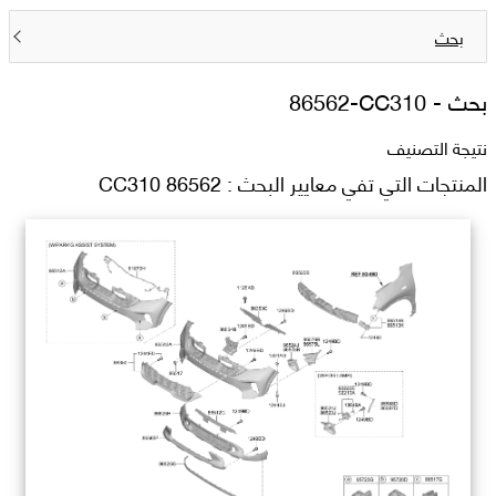
بحث
بحث -
86562-CC310
نتيجة التصنيف
المنتجات التي تفي معايير البحث : 86562 CC310