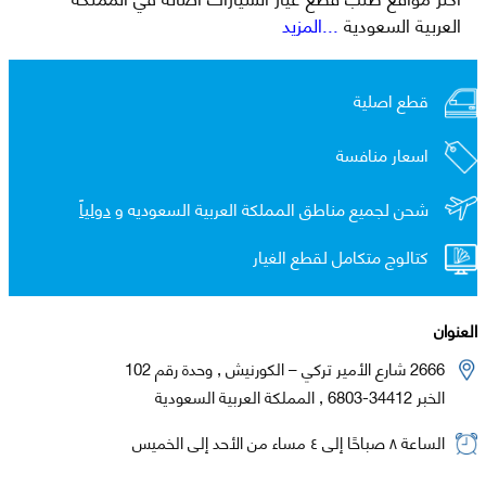
العربية السعودية
...المزيد
قطع اصلية
اسعار منافسة
شحن لجميع مناطق المملكة العربية السعوديه و
دولياً
كتالوج متكامل لقطع الغيار
العنوان
2666 شارع الأمير تركي – الكورنيش , وحدة رقم 102
الخبر 34412-6803 , المملكة العربية السعودية
الساعة ٨ صباحًا إلى ٤ مساء من الأحد إلى الخميس