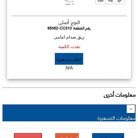
النوع: أصلي
رقم القطعة:
86562-CC310
زيق صدام امامى
نفذت الكمية
اطلب تسعيرة
N/A
معلومات أخرى
×
معلومات التسعيرة