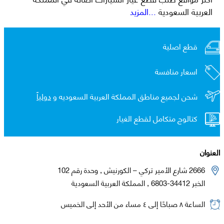
العربية السعودية
...المزيد
قطع اصلية
اسعار منافسة
شحن لجميع مناطق المملكة العربية السعوديه و
دولياً
كتالوج متكامل لقطع الغيار
العنوان
2666 شارع الأمير تركي – الكورنيش , وحدة رقم 102
الخبر 34412-6803 , المملكة العربية السعودية
الساعة ٨ صباحًا إلى ٤ مساء من الأحد إلى الخميس