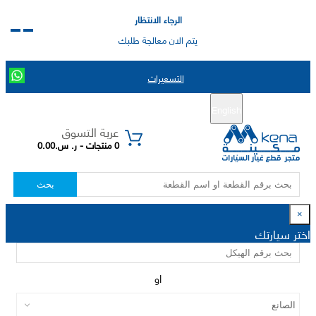
الرجاء الانتظار
يتم الان معالجة طلبك
التسعيرات
English
تسجيل جديد
تسجيل الدخول
|
عربة التسوق
0 منتجات - ر. س.0.00
بحث
×
اختر سيارتك
او