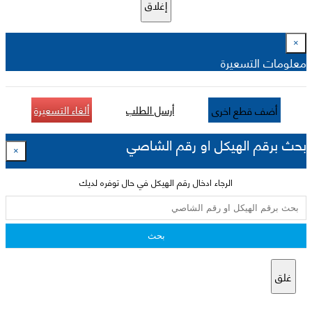
إغلاق
×
معلومات التسعيرة
أرسل الطلب
ألغاء التسعيرة
أضف قطع اخرى
بحث برقم الهيكل او رقم الشاصي
×
الرجاء ادخال رقم الهيكل في حال توفره لديك
بحث
غلق