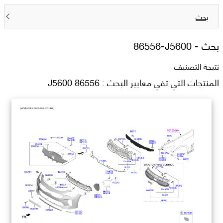
بحث
بحث -
86556-J5600
نتيجة التصنيف
المنتجات التي تفي معايير البحث : 86556 J5600