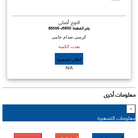
النوع: أصلي
رقم القطعة:
86556-J5600
كرسى صدام جانبى
نفذت الكمية
اطلب تسعيرة
N/A
معلومات أخرى
×
معلومات التسعيرة