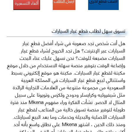
أرسل الطلب
أضف قطع اخرى
ألغاء التسعيرة
تسوق سهل لطلب قطع غيار السيارات
هل أنت شخص تجد صعوبة في شراء أفضل قطع غيار
السيارات عبر الإنترنت؟ هل تجد الخروج لشراء قطع غيار
السيارات مضيعة للوقت؟ نحن نسهل عليك عناء البحث
وإضاعة الوقت بتوفير منصة سهلة الاستخدام من خلال موقع
مكينة لقطع غيار السيارات. مكينة هو موقع إلكتروني بسيط
واستثنائي لبيع قطع غيار السيارات في المملكة العربية
السعودية من مجموعة متنوعة من العلامات التجارية الرائدة
مثل شيفروليه وكرايسلر ودودج ولكزس وتويوتا على سبيل
المثال لا الحصر. نشأت الفكرة وراء مفهوم Mkena منذ فترة
طويلة لتوفير منصة تسوق خالية من المتاعب لقطع غيار
السيارات الأصلية والبديلة وخدمات وما بعد البيع لسيارتك.
ومنذ ذلك الحين ، اشتهر Mkena على نطاق واسع بأنه أحد
أكثر مواقع طلب قطع غيار السيارات أصالة في المملكة