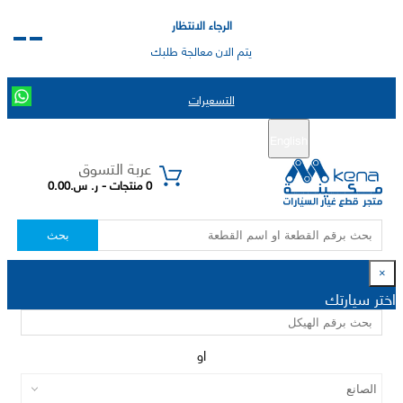
الرجاء الانتظار
يتم الان معالجة طلبك
التسعيرات
English
تسجيل جديد
تسجيل الدخول
|
عربة التسوق
0 منتجات - ر. س.0.00
بحث
×
اختر سيارتك
او