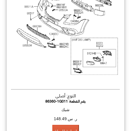
النوع: أصلي
رقم القطعة:
86360-1G011
شبك
ر. س.148.49
اضافة للسلة