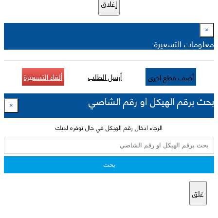
إغلاق
×
معلومات التسعيرة
أرسل الطلب
ألغاء التسعيرة
أضف قطع اخرى
بحث برقم الهيكل او رقم الشاصي
×
الرجاء ادخال رقم الهيكل في حال توفره لديك
بحث
غلق