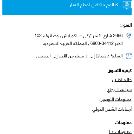
كتالوج متكامل لقطع الغيار
العنوان
2666 شارع الأمير تركي – الكورنيش , وحدة رقم 102
الخبر 34412-6803 , المملكة العربية السعودية
الساعة ٨ صباحًا إلى ٤ مساء من الأحد إلى الخميس
كيفية التسوق
حالة الطلب
سياسة الارجاع
معلومات التوصيل
أرشادات الشحن الدولي
معلومات
معلومات عنا