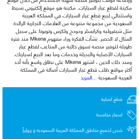
مكينة لقطع غيار السيارات. مكينة هو موقع إلكتروني بسيط
واستثنائي لبيع قطع غيار السيارات في المملكة العربية
السعودية من مجموعة متنوعة من العلامات التجارية الرائدة
مثل شيفروليه وكرايسلر ودودج ولكزس وتويوتا على سبيل
المثال لا الحصر. نشأت الفكرة وراء مفهوم Mkena منذ فترة
طويلة لتوفير منصة تسوق خالية من المتاعب لقطع غيار
السيارات الأصلية والبديلة وخدمات وما بعد البيع لسيارتك.
ومنذ ذلك الحين ، اشتهر Mkena على نطاق واسع بأنه أحد
أكثر مواقع طلب قطع غيار السيارات أصالة في المملكة
العربية السعودية
...المزيد
قطع اصلية
اسعار منافسة
شحن لجميع مناطق المملكة العربية السعوديه و
دولياً