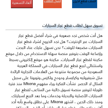
أرسل الطلب
أضف قطع اخرى
ألغاء التسعيرة
تسوق سهل لطلب قطع غيار السيارات
هل أنت شخص تجد صعوبة في شراء أفضل قطع غيار
السيارات عبر الإنترنت؟ هل تجد الخروج لشراء قطع غيار
السيارات مضيعة للوقت؟ نحن نسهل عليك عناء البحث
وإضاعة الوقت بتوفير منصة سهلة الاستخدام من خلال موقع
مكينة لقطع غيار السيارات. مكينة هو موقع إلكتروني بسيط
واستثنائي لبيع قطع غيار السيارات في المملكة العربية
السعودية من مجموعة متنوعة من العلامات التجارية الرائدة
مثل شيفروليه وكرايسلر ودودج ولكزس وتويوتا على سبيل
المثال لا الحصر. نشأت الفكرة وراء مفهوم Mkena منذ فترة
طويلة لتوفير منصة تسوق خالية من المتاعب لقطع غيار
السيارات الأصلية والبديلة وخدمات وما بعد البيع لسيارتك.
ومنذ ذلك الحين ، اشتهر Mkena على نطاق واسع بأنه أحد
أكثر مواقع طلب قطع غيار السيارات أصالة في المملكة