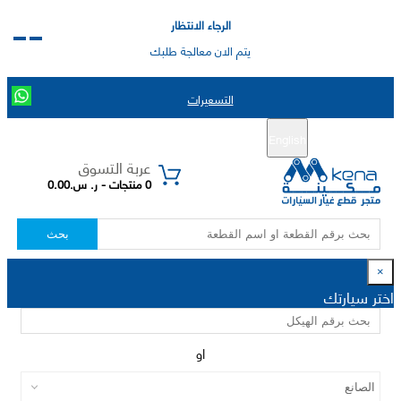
الرجاء الانتظار
يتم الان معالجة طلبك
التسعيرات
English
تسجيل جديد
تسجيل الدخول
|
عربة التسوق
0 منتجات - ر. س.0.00
بحث
×
اختر سيارتك
او