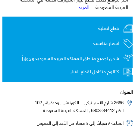
العربية السعودية
...المزيد
قطع اصلية
اسعار منافسة
شحن لجميع مناطق المملكة العربية السعوديه و
دولياً
كتالوج متكامل لقطع الغيار
العنوان
2666 شارع الأمير تركي – الكورنيش , وحدة رقم 102
الخبر 34412-6803 , المملكة العربية السعودية
الساعة ٨ صباحًا إلى ٤ مساء من الأحد إلى الخميس