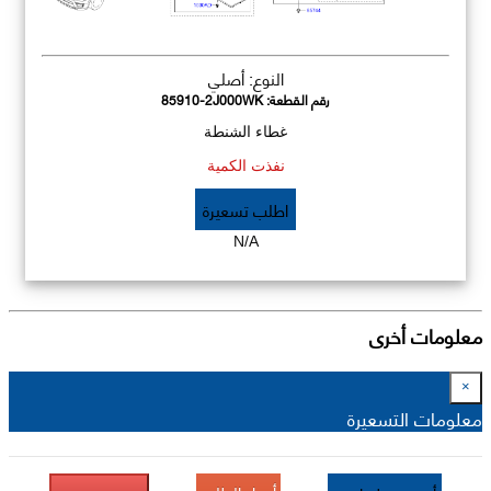
النوع: أصلي
رقم القطعة:
85910-2J000WK
غطاء الشنطة
نفذت الكمية
اطلب تسعيرة
N/A
معلومات أخرى
×
معلومات التسعيرة