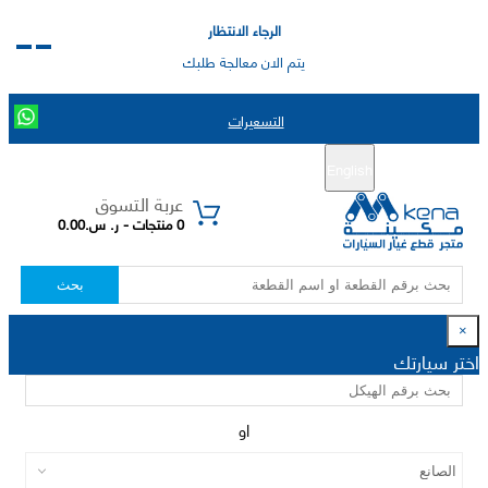
الرجاء الانتظار
يتم الان معالجة طلبك
التسعيرات
English
تسجيل جديد
تسجيل الدخول
|
عربة التسوق
0 منتجات - ر. س.0.00
بحث
×
اختر سيارتك
او