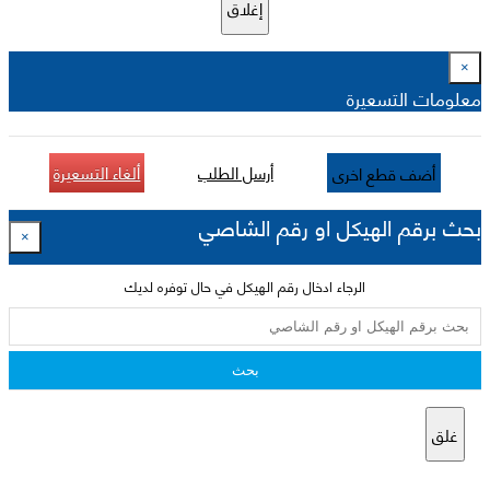
إغلاق
×
معلومات التسعيرة
أرسل الطلب
ألغاء التسعيرة
أضف قطع اخرى
بحث برقم الهيكل او رقم الشاصي
×
الرجاء ادخال رقم الهيكل في حال توفره لديك
بحث
غلق