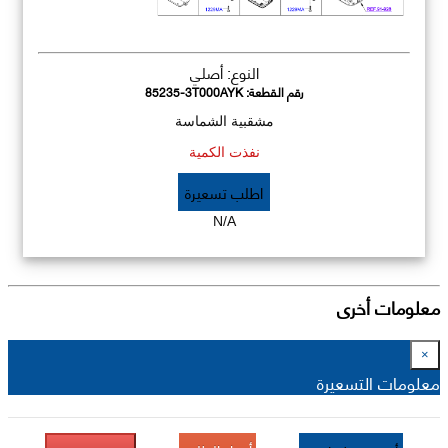
النوع: أصلي
رقم القطعة:
85235-3T000AYK
مشقبية الشماسة
نفذت الكمية
اطلب تسعيرة
N/A
معلومات أخرى
×
معلومات التسعيرة