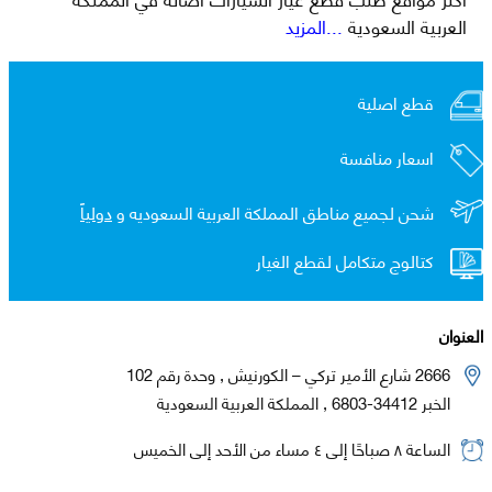
العربية السعودية
...المزيد
قطع اصلية
اسعار منافسة
شحن لجميع مناطق المملكة العربية السعوديه و
دولياً
كتالوج متكامل لقطع الغيار
العنوان
2666 شارع الأمير تركي – الكورنيش , وحدة رقم 102
الخبر 34412-6803 , المملكة العربية السعودية
الساعة ٨ صباحًا إلى ٤ مساء من الأحد إلى الخميس