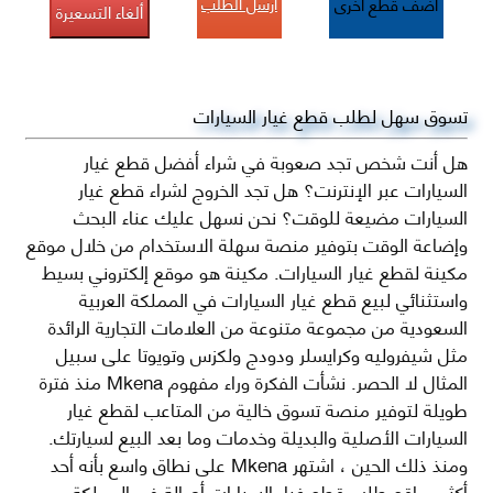
أرسل الطلب
أضف قطع اخرى
ألغاء التسعيرة
تسوق سهل لطلب قطع غيار السيارات
هل أنت شخص تجد صعوبة في شراء أفضل قطع غيار
السيارات عبر الإنترنت؟ هل تجد الخروج لشراء قطع غيار
السيارات مضيعة للوقت؟ نحن نسهل عليك عناء البحث
وإضاعة الوقت بتوفير منصة سهلة الاستخدام من خلال موقع
مكينة لقطع غيار السيارات. مكينة هو موقع إلكتروني بسيط
واستثنائي لبيع قطع غيار السيارات في المملكة العربية
السعودية من مجموعة متنوعة من العلامات التجارية الرائدة
مثل شيفروليه وكرايسلر ودودج ولكزس وتويوتا على سبيل
المثال لا الحصر. نشأت الفكرة وراء مفهوم Mkena منذ فترة
طويلة لتوفير منصة تسوق خالية من المتاعب لقطع غيار
السيارات الأصلية والبديلة وخدمات وما بعد البيع لسيارتك.
ومنذ ذلك الحين ، اشتهر Mkena على نطاق واسع بأنه أحد
أكثر مواقع طلب قطع غيار السيارات أصالة في المملكة