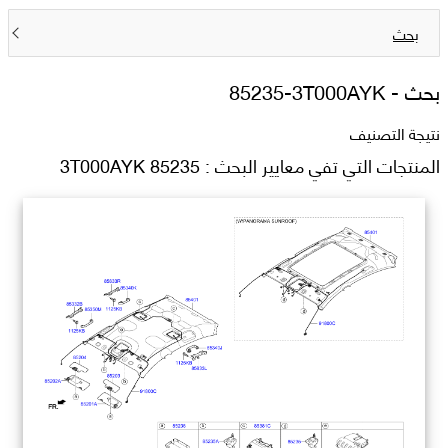
بحث
بحث -
85235-3T000AYK
نتيجة التصنيف
المنتجات التي تفي معايير البحث : 85235 3T000AYK