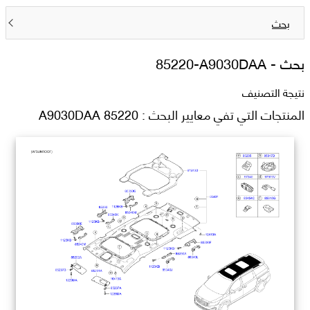
بحث
بحث -
85220-A9030DAA
نتيجة التصنيف
المنتجات التي تفي معايير البحث : 85220 A9030DAA