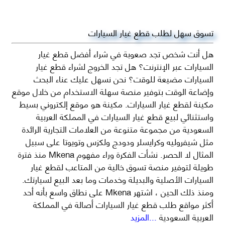
تسوق سهل لطلب قطع غيار السيارات
هل أنت شخص تجد صعوبة في شراء أفضل قطع غيار
السيارات عبر الإنترنت؟ هل تجد الخروج لشراء قطع غيار
السيارات مضيعة للوقت؟ نحن نسهل عليك عناء البحث
وإضاعة الوقت بتوفير منصة سهلة الاستخدام من خلال موقع
مكينة لقطع غيار السيارات. مكينة هو موقع إلكتروني بسيط
واستثنائي لبيع قطع غيار السيارات في المملكة العربية
السعودية من مجموعة متنوعة من العلامات التجارية الرائدة
مثل شيفروليه وكرايسلر ودودج ولكزس وتويوتا على سبيل
المثال لا الحصر. نشأت الفكرة وراء مفهوم Mkena منذ فترة
طويلة لتوفير منصة تسوق خالية من المتاعب لقطع غيار
السيارات الأصلية والبديلة وخدمات وما بعد البيع لسيارتك.
ومنذ ذلك الحين ، اشتهر Mkena على نطاق واسع بأنه أحد
أكثر مواقع طلب قطع غيار السيارات أصالة في المملكة
العربية السعودية
...المزيد