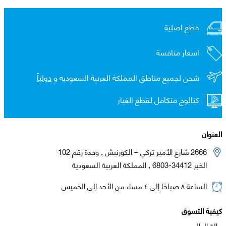
قطع اصلية
اسعار منافسة
شحن لجميع مناطق المملكة العربية السعوديه و
دولياً
كتالوج متكامل لقطع الغيار
العنوان
2666 شارع الأمير تركي – الكورنيش , وحدة رقم 102
الخبر 34412-6803 , المملكة العربية السعودية
الساعة ٨ صباحًا إلى ٤ مساء من الأحد إلى الخميس
كيفية التسوق
حالة الطلب