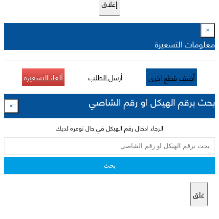
إغلاق
×
معلومات التسعيرة
أرسل الطلب
ألغاء التسعيرة
أضف قطع اخرى
بحث برقم الهيكل او رقم الشاصي
×
الرجاء ادخال رقم الهيكل في حال توفره لديك
بحث
غلق