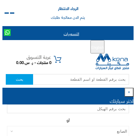
الرجاء الانتظار
يتم الان معالجة طلبك
التسعيرات
English
تسجيل جديد
تسجيل الدخول
|
عربة التسوق
0 منتجات - ر. س.0.00
بحث
×
اختر سيارتك
او