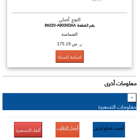
النوع: أصلي
رقم القطعة:
85220-A9030DAA
الشماسة
ر. س.175.19
اضافة للسلة
معلومات أخرى
×
معلومات التسعيرة
أرسل الطلب
أضف قطع اخرى
ألغاء التسعيرة