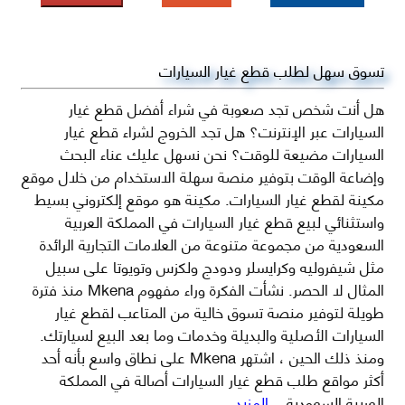
تسوق سهل لطلب قطع غيار السيارات
هل أنت شخص تجد صعوبة في شراء أفضل قطع غيار
السيارات عبر الإنترنت؟ هل تجد الخروج لشراء قطع غيار
السيارات مضيعة للوقت؟ نحن نسهل عليك عناء البحث
وإضاعة الوقت بتوفير منصة سهلة الاستخدام من خلال موقع
مكينة لقطع غيار السيارات. مكينة هو موقع إلكتروني بسيط
واستثنائي لبيع قطع غيار السيارات في المملكة العربية
السعودية من مجموعة متنوعة من العلامات التجارية الرائدة
مثل شيفروليه وكرايسلر ودودج ولكزس وتويوتا على سبيل
المثال لا الحصر. نشأت الفكرة وراء مفهوم Mkena منذ فترة
طويلة لتوفير منصة تسوق خالية من المتاعب لقطع غيار
السيارات الأصلية والبديلة وخدمات وما بعد البيع لسيارتك.
ومنذ ذلك الحين ، اشتهر Mkena على نطاق واسع بأنه أحد
أكثر مواقع طلب قطع غيار السيارات أصالة في المملكة
العربية السعودية
...المزيد