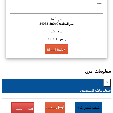
النوع: أصلي
رقم القطعة:
84988-35070
سويتش
ر. س.205.01
اضافة للسلة
معلومات أخرى
×
معلومات التسعيرة
أرسل الطلب
أضف قطع اخرى
ألغاء التسعيرة