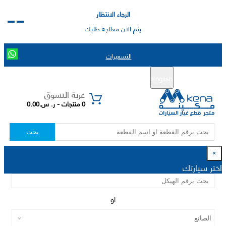
الرجاء الانتظار
يتم الان معالجة طلبك
التسعيرات
English
تسجيل جديد
تسجيل الدخول
|
عربة التسوق
0 منتجات - ر. س.0.00
بحث
×
اختر سيارتك
او