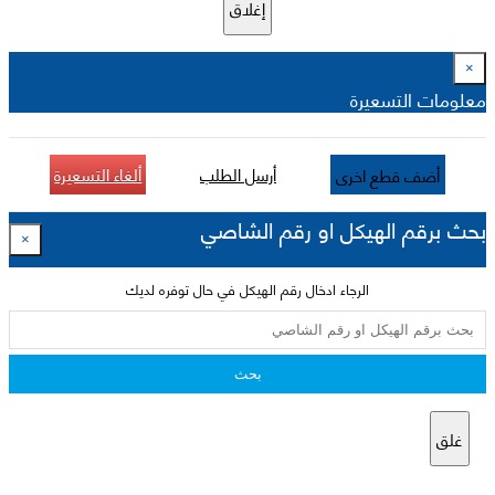
إغلاق
×
معلومات التسعيرة
أرسل الطلب
ألغاء التسعيرة
أضف قطع اخرى
بحث برقم الهيكل او رقم الشاصي
×
الرجاء ادخال رقم الهيكل في حال توفره لديك
بحث
غلق