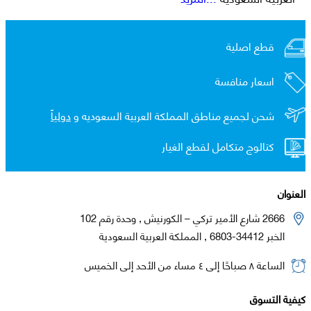
قطع اصلية
اسعار منافسة
شحن لجميع مناطق المملكة العربية السعوديه و
دولياً
كتالوج متكامل لقطع الغيار
العنوان
2666 شارع الأمير تركي – الكورنيش , وحدة رقم 102
الخبر 34412-6803 , المملكة العربية السعودية
الساعة ٨ صباحًا إلى ٤ مساء من الأحد إلى الخميس
كيفية التسوق