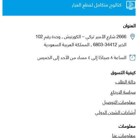
كتالوج متكامل لقطع الغيار
العنوان
2666 شارع الأمير تركي – الكورنيش , وحدة رقم 102
الخبر 34412-6803 , المملكة العربية السعودية
الساعة ٨ صباحًا إلى ٤ مساء من الأحد إلى الخميس
كيفية التسوق
حالة الطلب
سياسة الارجاع
معلومات التوصيل
أرشادات الشحن الدولي
معلومات
معلومات عنا