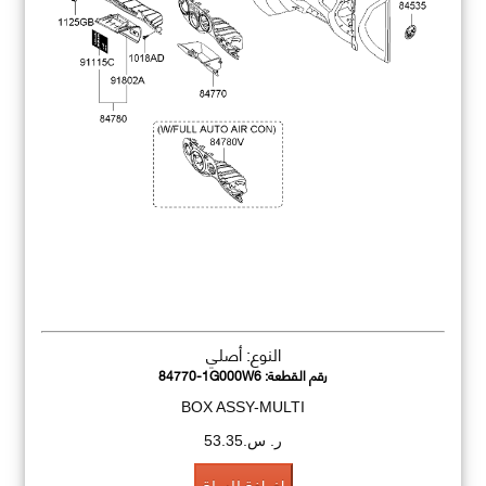
النوع: أصلي
رقم القطعة:
84770-1G000W6
BOX ASSY-MULTI
ر. س.53.35
اضافة للسلة