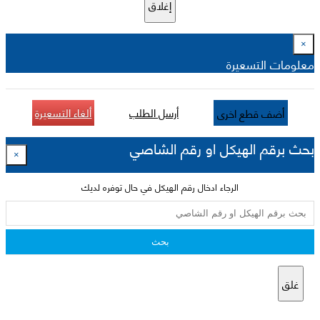
إغلاق
×
معلومات التسعيرة
أرسل الطلب
ألغاء التسعيرة
أضف قطع اخرى
بحث برقم الهيكل او رقم الشاصي
×
الرجاء ادخال رقم الهيكل في حال توفره لديك
بحث
غلق