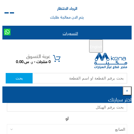
الرجاء الانتظار
يتم الان معالجة طلبك
التسعيرات
English
تسجيل جديد
تسجيل الدخول
|
عربة التسوق
0 منتجات - ر. س.0.00
بحث
×
اختر سيارتك
او