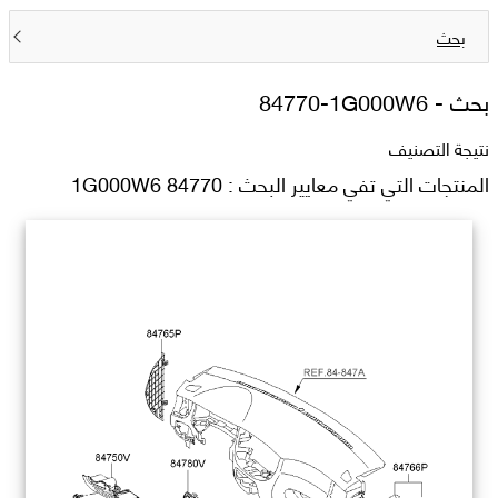
بحث
بحث -
84770-1G000W6
نتيجة التصنيف
المنتجات التي تفي معايير البحث : 84770 1G000W6