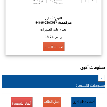
النوع: أصلي
رقم القطعة:
84756-2TAC087
غطاء علبة الفيوزات
ر. س.18.74
اضافة للسلة
معلومات أخرى
×
معلومات التسعيرة
أرسل الطلب
أضف قطع اخرى
ألغاء التسعيرة