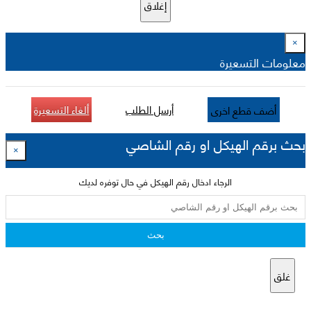
إغلاق
×
معلومات التسعيرة
أرسل الطلب
ألغاء التسعيرة
أضف قطع اخرى
بحث برقم الهيكل او رقم الشاصي
×
الرجاء ادخال رقم الهيكل في حال توفره لديك
بحث
غلق