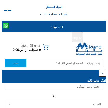
الرجاء الانتظار
يتم الان معالجة طلبك
التسعيرات
English
تسجيل جديد
تسجيل الدخول
|
عربة التسوق
0 منتجات - ر. س.0.00
بحث
×
اختر سيارتك
او