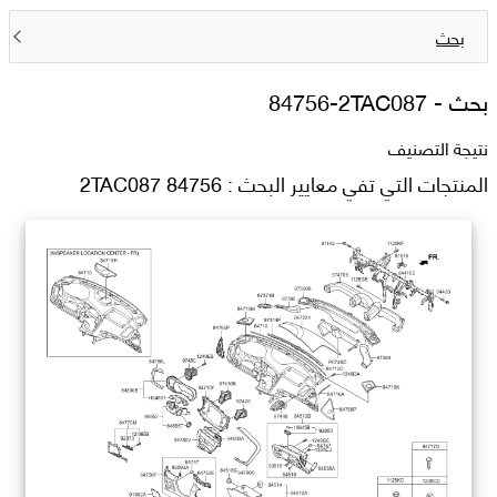
بحث
بحث -
84756-2TAC087
نتيجة التصنيف
المنتجات التي تفي معايير البحث : 84756 2TAC087