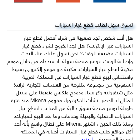
تسوق سهل لطلب قطع غيار السيارات
هل أنت شخص تجد صعوبة في شراء أفضل قطع غيار
السيارات عبر الإنترنت؟ هل تجد الخروج لشراء قطع غيار
السيارات مضيعة للوقت؟ نحن نسهل عليك عناء البحث
وإضاعة الوقت بتوفير منصة سهلة الاستخدام من خلال موقع
مكينة لقطع غيار السيارات. مكينة هو موقع إلكتروني بسيط
واستثنائي لبيع قطع غيار السيارات في المملكة العربية
السعودية من مجموعة متنوعة من العلامات التجارية الرائدة
مثل شيفروليه وكرايسلر ودودج ولكزس وتويوتا على سبيل
المثال لا الحصر. نشأت الفكرة وراء مفهوم Mkena منذ فترة
طويلة لتوفير منصة تسوق خالية من المتاعب لقطع غيار
السيارات الأصلية والبديلة وخدمات وما بعد البيع لسيارتك.
ومنذ ذلك الحين ، اشتهر Mkena على نطاق واسع بأنه أحد
أكثر مواقع طلب قطع غيار السيارات أصالة في المملكة
العربية السعودية
...المزيد