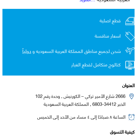
قطع اصلية
اسعار منافسة
شحن لجميع مناطق المملكة العربية السعوديه و
دولياً
كتالوج متكامل لقطع الغيار
العنوان
2666 شارع الأمير تركي – الكورنيش , وحدة رقم 102
الخبر 34412-6803 , المملكة العربية السعودية
الساعة ٨ صباحًا إلى ٤ مساء من الأحد إلى الخميس
كيفية التسوق