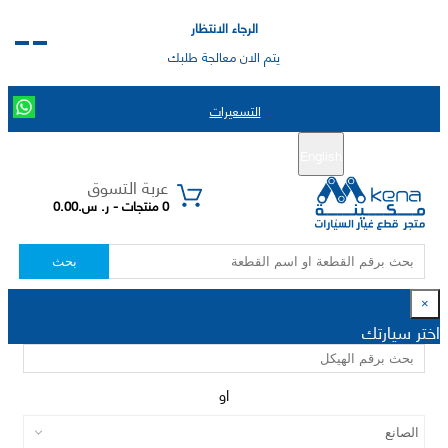
الرجاء الانتظار
يتم الان معالجة طلبك
التسعيرات
English
تسجيل جديد
تسجيل الدخول
|
عربة التسوق
0 منتجات - ر. س.0.00
بحث
×
اختر سيارتك
او