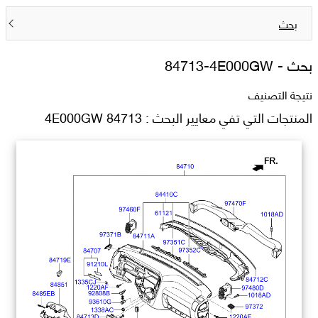
بحث
بحث -
84713-4E000GW
نتيجة التصنيف
المنتجات التي تفي معايير البحث : 84713 4E000GW