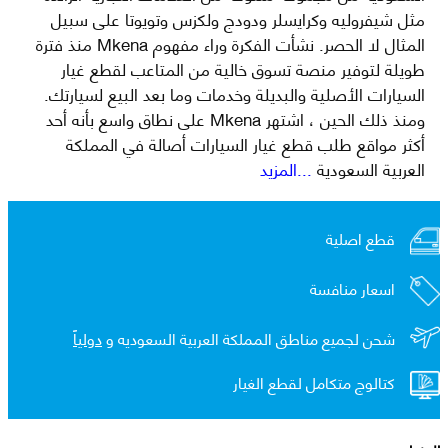
مثل شيفروليه وكرايسلر ودودج ولكزس وتويوتا على سبيل
المثال لا الحصر. نشأت الفكرة وراء مفهوم Mkena منذ فترة
طويلة لتوفير منصة تسوق خالية من المتاعب لقطع غيار
السيارات الأصلية والبديلة وخدمات وما بعد البيع لسيارتك.
ومنذ ذلك الحين ، اشتهر Mkena على نطاق واسع بأنه أحد
أكثر مواقع طلب قطع غيار السيارات أصالة في المملكة
العربية السعودية
...المزيد
قطع اصلية
اسعار منافسة
شحن لجميع مناطق المملكة العربية السعوديه و
دولياً
كتالوج متكامل لقطع الغيار