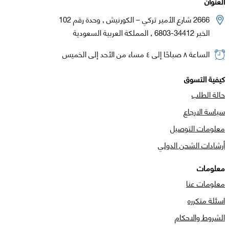
العنوان
2666 شارع الأمير تركي – الكورنيش , وحدة رقم 102
الخبر 34412-6803 , المملكة العربية السعودية
الساعة ٨ صباحًا إلى ٤ مساء من الأحد إلى الخميس
كيفية التسوق
حالة الطلب
سياسة الارجاع
معلومات التوصيل
أرشادات الشحن الدولي
معلومات
معلومات عنا
اسئلة متكرره
الشروط والاحكام