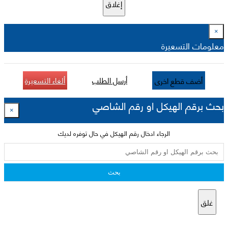
إغلاق
×
معلومات التسعيرة
أرسل الطلب
ألغاء التسعيرة
أضف قطع اخرى
بحث برقم الهيكل او رقم الشاصي
×
الرجاء ادخال رقم الهيكل في حال توفره لديك
بحث
غلق