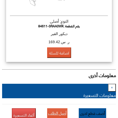
النوع: أصلي
رقم القطعة:
84611-3RAA0WK
ديكور القير
ر. س.169.42
اضافة للسلة
معلومات أخرى
×
معلومات التسعيرة
أرسل الطلب
أضف قطع اخرى
ألغاء التسعيرة