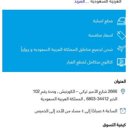
العربية السعودية
...المزيد
قطع اصلية
اسعار منافسة
شحن لجميع مناطق المملكة العربية السعوديه و
دولياً
كتالوج متكامل لقطع الغيار
العنوان
2666 شارع الأمير تركي – الكورنيش , وحدة رقم 102
الخبر 34412-6803 , المملكة العربية السعودية
الساعة ٨ صباحًا إلى ٤ مساء من الأحد إلى الخميس
كيفية التسوق