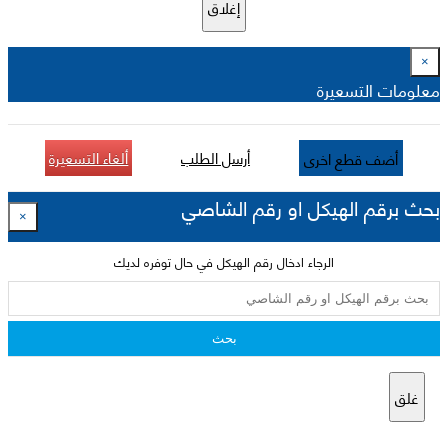
إغلاق
×
معلومات التسعيرة
أرسل الطلب
ألغاء التسعيرة
أضف قطع اخرى
بحث برقم الهيكل او رقم الشاصي
×
الرجاء ادخال رقم الهيكل في حال توفره لديك
بحث
غلق