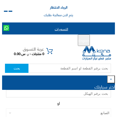
الرجاء الانتظار
يتم الان معالجة طلبك
التسعيرات
English
تسجيل جديد
تسجيل الدخول
|
عربة التسوق
0 منتجات - ر. س.0.00
بحث
×
اختر سيارتك
او