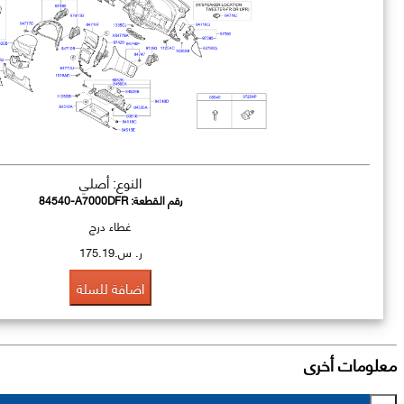
النوع: أصلي
رقم القطعة:
84540-A7000DFR
غطاء درج
ر. س.175.19
اضافة للسلة
معلومات أخرى