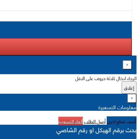
×
الرجاء ادخال ثلاثة حروف على الاقل
إغلاق
×
معلومات التسعيرة
أضف قطع اخرى
أرسل الطلب
ألغاء التسعيرة
بحث برقم الهيكل او رقم الشاصي