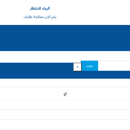
الرجاء الانتظار
يتم الان معالجة طلبك
بحث
×
او