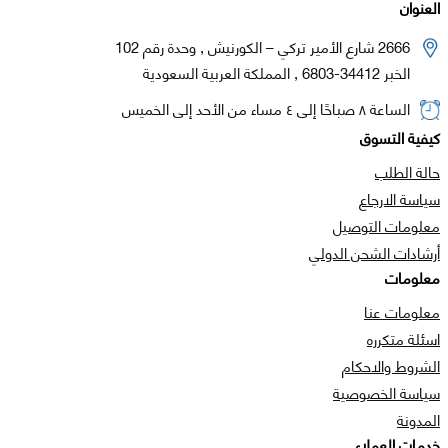
العنوان
2666 شارع الأمير تركي – الكورنيش , وحدة رقم 102
الخبر 34412-6803 , المملكة العربية السعودية
الساعة ٨ صباحًا إلى ٤ مساء من الأحد إلى الخميس
كيفية التسوق
حالة الطلب
سياسة الارجاع
معلومات التوصيل
أرشادات الشحن الدولي
معلومات
معلومات عنا
اسئلة متكرره
الشروط والاحكام
سياسة الخصوصية
المدونة
خدمات العملاء