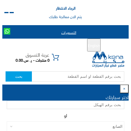
الرجاء الانتظار
يتم الان معالجة طلبك
التسعيرات
English
تسجيل جديد
تسجيل الدخول
|
عربة التسوق
0 منتجات - ر. س.0.00
بحث
×
اختر سيارتك
او