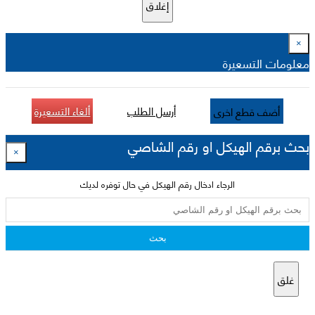
إغلاق
×
معلومات التسعيرة
أرسل الطلب
ألغاء التسعيرة
أضف قطع اخرى
بحث برقم الهيكل او رقم الشاصي
×
الرجاء ادخال رقم الهيكل في حال توفره لديك
بحث
غلق