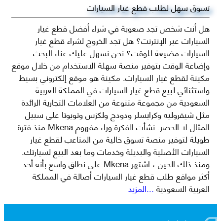
تسوق سهل لطلب قطع غيار السيارات
هل أنت شخص تجد صعوبة في شراء أفضل قطع غيار
السيارات عبر الإنترنت؟ هل تجد الخروج لشراء قطع غيار
السيارات مضيعة للوقت؟ نحن نسهل عليك عناء البحث
وإضاعة الوقت بتوفير منصة سهلة الاستخدام من خلال موقع
مكينة لقطع غيار السيارات. مكينة هو موقع إلكتروني بسيط
واستثنائي لبيع قطع غيار السيارات في المملكة العربية
السعودية من مجموعة متنوعة من العلامات التجارية الرائدة
مثل شيفروليه وكرايسلر ودودج ولكزس وتويوتا على سبيل
المثال لا الحصر. نشأت الفكرة وراء مفهوم Mkena منذ فترة
طويلة لتوفير منصة تسوق خالية من المتاعب لقطع غيار
السيارات الأصلية والبديلة وخدمات وما بعد البيع لسيارتك.
ومنذ ذلك الحين ، اشتهر Mkena على نطاق واسع بأنه أحد
أكثر مواقع طلب قطع غيار السيارات أصالة في المملكة
العربية السعودية
...المزيد