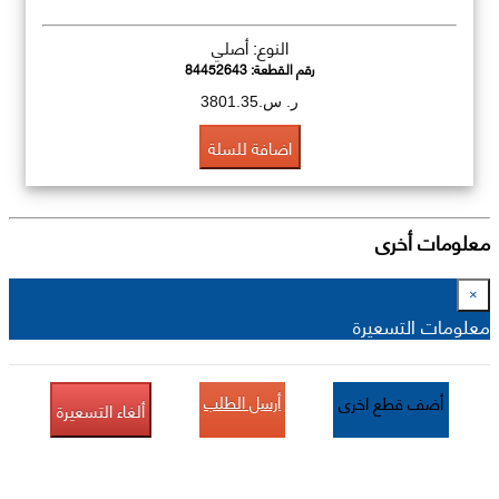
النوع: أصلي
رقم القطعة:
84452643
ر. س.3801.35
اضافة للسلة
معلومات أخرى
×
معلومات التسعيرة
أرسل الطلب
أضف قطع اخرى
ألغاء التسعيرة