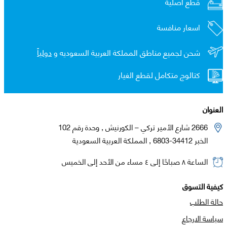
قطع اصلية
اسعار منافسة
شحن لجميع مناطق المملكة العربية السعوديه و
دولياً
كتالوج متكامل لقطع الغيار
العنوان
2666 شارع الأمير تركي – الكورنيش , وحدة رقم 102
الخبر 34412-6803 , المملكة العربية السعودية
الساعة ٨ صباحًا إلى ٤ مساء من الأحد إلى الخميس
كيفية التسوق
حالة الطلب
سياسة الارجاع