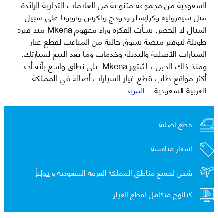
السعودية من مجموعة متنوعة من العلامات التجارية الرائدة
مثل شيفروليه وكرايسلر ودودج ولكزس وتويوتا على سبيل
المثال لا الحصر. نشأت الفكرة وراء مفهوم Mkena منذ فترة
طويلة لتوفير منصة تسوق خالية من المتاعب لقطع غيار
السيارات الأصلية والبديلة وخدمات وما بعد البيع لسيارتك.
ومنذ ذلك الحين ، اشتهر Mkena على نطاق واسع بأنه أحد
أكثر مواقع طلب قطع غيار السيارات أصالة في المملكة
العربية السعودية
...المزيد
قطع اصلية
اسعار منافسة
شحن لجميع مناطق المملكة العربية السعوديه و
دولياً
كتالوج متكامل لقطع الغيار