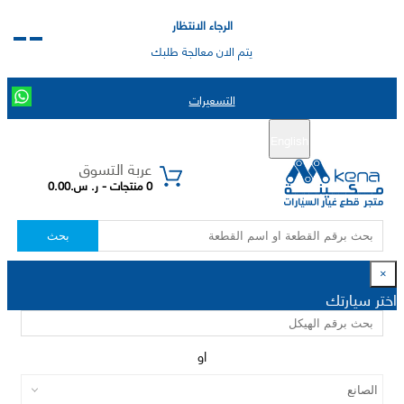
الرجاء الانتظار
يتم الان معالجة طلبك
التسعيرات
English
تسجيل جديد
تسجيل الدخول
|
عربة التسوق
0 منتجات - ر. س.0.00
بحث
×
اختر سيارتك
او