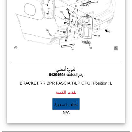
النوع: أصلي
رقم القطعة:
84394695
BRACKET,RR BPR FASCIA T/LP OPG, Position: L
نفذت الكمية
اطلب تسعيرة
N/A