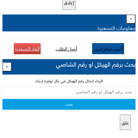
إغلاق
×
معلومات التسعيرة
أرسل الطلب
ألغاء التسعيرة
أضف قطع اخرى
بحث برقم الهيكل او رقم الشاصي
×
الرجاء ادخال رقم الهيكل في حال توفره لديك
بحث
غلق