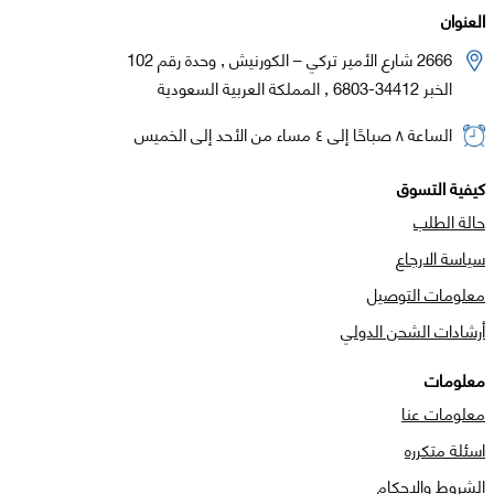
العنوان
2666 شارع الأمير تركي – الكورنيش , وحدة رقم 102
الخبر 34412-6803 , المملكة العربية السعودية
الساعة ٨ صباحًا إلى ٤ مساء من الأحد إلى الخميس
كيفية التسوق
حالة الطلب
سياسة الارجاع
معلومات التوصيل
أرشادات الشحن الدولي
معلومات
معلومات عنا
اسئلة متكرره
الشروط والاحكام