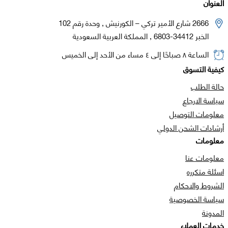
العنوان
2666 شارع الأمير تركي – الكورنيش , وحدة رقم 102
الخبر 34412-6803 , المملكة العربية السعودية
الساعة ٨ صباحًا إلى ٤ مساء من الأحد إلى الخميس
كيفية التسوق
حالة الطلب
سياسة الارجاع
معلومات التوصيل
أرشادات الشحن الدولي
معلومات
معلومات عنا
اسئلة متكرره
الشروط والاحكام
سياسة الخصوصية
المدونة
خدمات العملاء