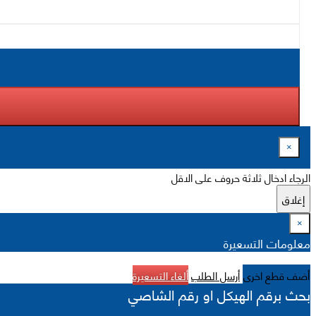
×
الرجاء ادخال ثلاثة حروف على الاقل
إغلاق
×
معلومات التسعيرة
أضف قطع اخرى
أرسل الطلب
ألغاء التسعيرة
بحث برقم الهيكل او رقم الشاصي