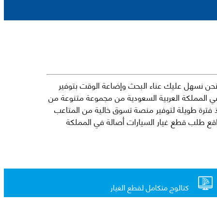
حن نسهل عليك عناء البحث وإضاعة الوقت بتوفير
في المملكة العربية السعودية من مجموعة متنوعة من
جارية الرائدة مثل شيفروليه وكرايسلر ودودج ولكزس وتويوتا على سبيل المثال لا الحصر. نشأت الفكرة وراء مفهوم Mkena منذ فترة طويلة لتوفير منصة تسوق خالية من المتاعب
ذ ذلك الحين ، اشتهر Mkena على نطاق واسع بأنه أحد أكثر مواقع طلب قطع غيار السيارات أصالة في المملكة
كتالوج متكامل لقطع الغيار