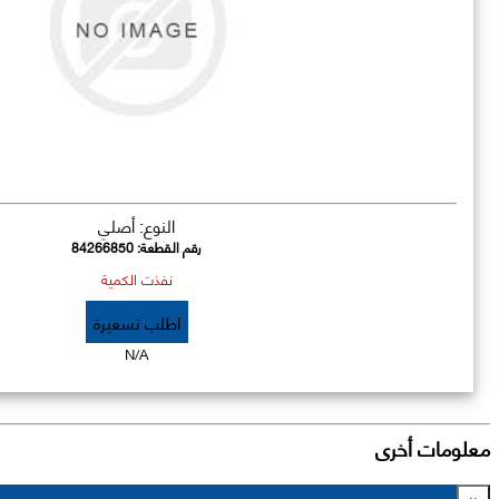
النوع: أصلي
رقم القطعة:
84266850
نفذت الكمية
اطلب تسعيرة
N/A
معلومات أخرى