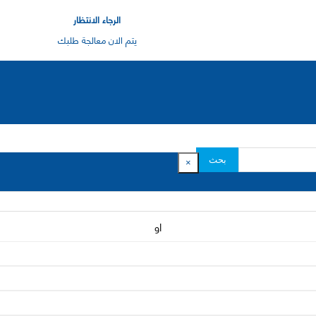
الرجاء الانتظار
يتم الان معالجة طلبك
بحث
×
او