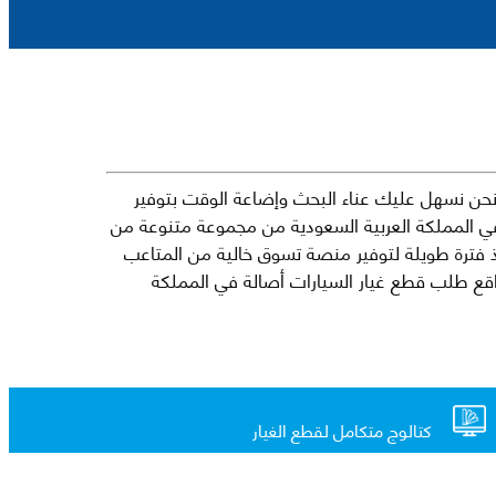
حن نسهل عليك عناء البحث وإضاعة الوقت بتوفير
في المملكة العربية السعودية من مجموعة متنوعة من
جارية الرائدة مثل شيفروليه وكرايسلر ودودج ولكزس وتويوتا على سبيل المثال لا الحصر. نشأت الفكرة وراء مفهوم Mkena منذ فترة طويلة لتوفير منصة تسوق خالية من المتاعب
ذ ذلك الحين ، اشتهر Mkena على نطاق واسع بأنه أحد أكثر مواقع طلب قطع غيار السيارات أصالة في المملكة
كتالوج متكامل لقطع الغيار