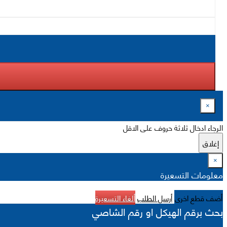
×
الرجاء ادخال ثلاثة حروف على الاقل
إغلاق
×
معلومات التسعيرة
أضف قطع اخرى
أرسل الطلب
ألغاء التسعيرة
بحث برقم الهيكل او رقم الشاصي