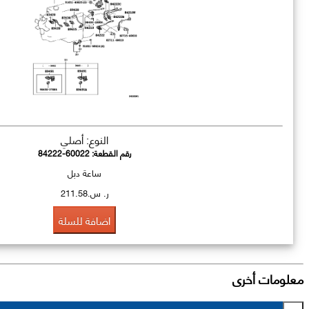
النوع: أصلي
رقم القطعة:
84222-60022
ساعة دبل
ر. س.211.58
اضافة للسلة
معلومات أخرى