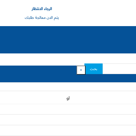
الرجاء الانتظار
يتم الان معالجة طلبك
بحث
×
او