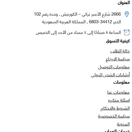
العنوان
2666 شارع الأمير تركي – الكورنيش , وحدة رقم 102
الخبر 34412-6803 , المملكة العربية السعودية
الساعة ٨ صباحًا إلى ٤ مساء من الأحد إلى الخميس
كيفية التسوق
حالة الطلب
سياسة الارجاع
معلومات التوصيل
أرشادات الشحن الدولي
معلومات
معلومات عنا
اسئلة متكرره
الشروط والاحكام
سياسة الخصوصية
المدونة
خدمات العملاء