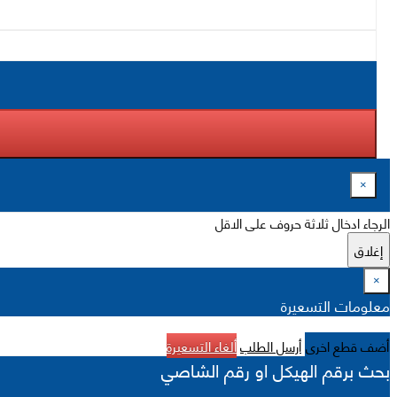
×
الرجاء ادخال ثلاثة حروف على الاقل
إغلاق
×
معلومات التسعيرة
أضف قطع اخرى
أرسل الطلب
ألغاء التسعيرة
بحث برقم الهيكل او رقم الشاصي