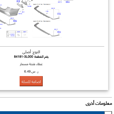
النوع: أصلي
رقم القطعة:
84181-3L000
غطاء فتحة مسمار
ر. س.6.49
اضافة للسلة
معلومات أخرى