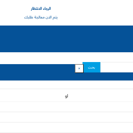
الرجاء الانتظار
يتم الان معالجة طلبك
بحث
×
او