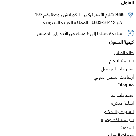
العنوان
2666 شارع الأمير تركي – الكورنيش , وحدة رقم 102
الخبر 34412-6803 , المملكة العربية السعودية
الساعة ٨ صباحًا إلى ٤ مساء من الأحد إلى الخميس
كيفية التسوق
حالة الطلب
سياسة الارجاع
معلومات التوصيل
أرشادات الشحن الدولي
معلومات
معلومات عنا
اسئلة متكرره
الشروط والاحكام
سياسة الخصوصية
المدونة
خدمات العملاء