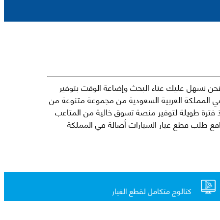
حن نسهل عليك عناء البحث وإضاعة الوقت بتوفير
في المملكة العربية السعودية من مجموعة متنوعة من
جارية الرائدة مثل شيفروليه وكرايسلر ودودج ولكزس وتويوتا على سبيل المثال لا الحصر. نشأت الفكرة وراء مفهوم Mkena منذ فترة طويلة لتوفير منصة تسوق خالية من المتاعب
ذ ذلك الحين ، اشتهر Mkena على نطاق واسع بأنه أحد أكثر مواقع طلب قطع غيار السيارات أصالة في المملكة
كتالوج متكامل لقطع الغيار