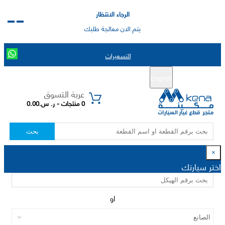
الرجاء الانتظار
يتم الان معالجة طلبك
التسعيرات
English
تسجيل جديد
تسجيل الدخول
|
عربة التسوق
0 منتجات - ر. س.0.00
بحث
×
اختر سيارتك
او