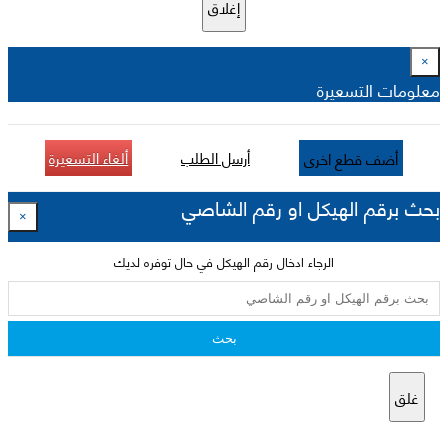
إغلاق
×
معلومات التسعيرة
أرسل الطلب
ألغاء التسعيرة
أضف قطع اخرى
بحث برقم الهيكل او رقم الشاصي
×
الرجاء ادخال رقم الهيكل في حال توفره لديك
بحث
غلق