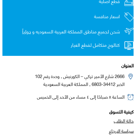
قطع اصلية
اسعار منافسة
شحن لجميع مناطق المملكة العربية السعوديه و
دولياً
كتالوج متكامل لقطع الغيار
العنوان
2666 شارع الأمير تركي – الكورنيش , وحدة رقم 102
الخبر 34412-6803 , المملكة العربية السعودية
الساعة ٨ صباحًا إلى ٤ مساء من الأحد إلى الخميس
كيفية التسوق
حالة الطلب
سياسة الارجاع