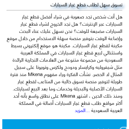
تسوق سهل لطلب قطع غيار السيارات
هل أنت شخص تجد صعوبة في شراء أفضل قطع غيار
السيارات عبر الإنترنت؟ هل تجد الخروج لشراء قطع غيار
السيارات مضيعة للوقت؟ نحن نسهل عليك عناء البحث
وإضاعة الوقت بتوفير منصة سهلة الاستخدام من خلال موقع
مكينة لقطع غيار السيارات. مكينة هو موقع إلكتروني بسيط
واستثنائي لبيع قطع غيار السيارات في المملكة العربية
السعودية من مجموعة متنوعة من العلامات التجارية الرائدة
مثل شيفروليه وكرايسلر ودودج ولكزس وتويوتا على سبيل
المثال لا الحصر. نشأت الفكرة وراء مفهوم Mkena منذ فترة
طويلة لتوفير منصة تسوق خالية من المتاعب لقطع غيار
السيارات الأصلية والبديلة وخدمات وما بعد البيع لسيارتك.
ومنذ ذلك الحين ، اشتهر Mkena على نطاق واسع بأنه أحد
أكثر مواقع طلب قطع غيار السيارات أصالة في المملكة
العربية السعودية
...المزيد