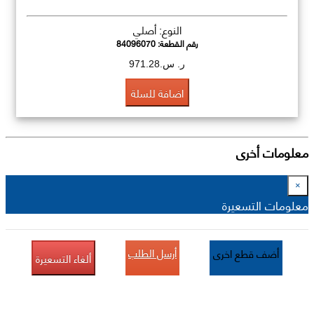
النوع: أصلي
رقم القطعة:
84096070
ر. س.971.28
اضافة للسلة
معلومات أخرى
×
معلومات التسعيرة
أرسل الطلب
أضف قطع اخرى
ألغاء التسعيرة