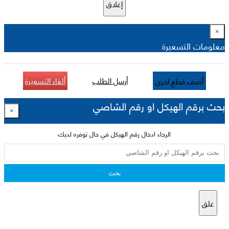
إغلاق
×
معلومات التسعيرة
أرسل الطلب
ألغاء التسعيرة
أضف قطع اخرى
بحث برقم الهيكل او رقم الشاصي
×
الرجاء ادخال رقم الهيكل في حال توفره لديك
بحث
غلق