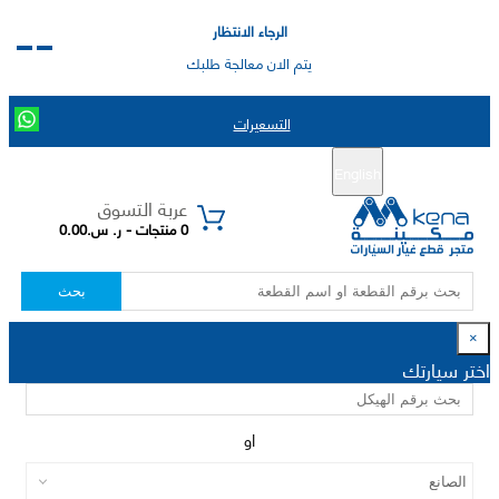
الرجاء الانتظار
يتم الان معالجة طلبك
التسعيرات
English
تسجيل جديد
تسجيل الدخول
|
عربة التسوق
0 منتجات - ر. س.0.00
بحث
×
اختر سيارتك
او