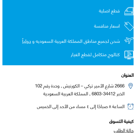
قطع اصلية
اسعار منافسة
شحن لجميع مناطق المملكة العربية السعوديه و
دولياً
كتالوج متكامل لقطع الغيار
العنوان
2666 شارع الأمير تركي – الكورنيش , وحدة رقم 102
الخبر 34412-6803 , المملكة العربية السعودية
الساعة ٨ صباحًا إلى ٤ مساء من الأحد إلى الخميس
كيفية التسوق
حالة الطلب