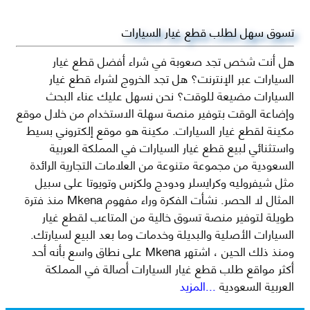
تسوق سهل لطلب قطع غيار السيارات
هل أنت شخص تجد صعوبة في شراء أفضل قطع غيار
السيارات عبر الإنترنت؟ هل تجد الخروج لشراء قطع غيار
السيارات مضيعة للوقت؟ نحن نسهل عليك عناء البحث
وإضاعة الوقت بتوفير منصة سهلة الاستخدام من خلال موقع
مكينة لقطع غيار السيارات. مكينة هو موقع إلكتروني بسيط
واستثنائي لبيع قطع غيار السيارات في المملكة العربية
السعودية من مجموعة متنوعة من العلامات التجارية الرائدة
مثل شيفروليه وكرايسلر ودودج ولكزس وتويوتا على سبيل
المثال لا الحصر. نشأت الفكرة وراء مفهوم Mkena منذ فترة
طويلة لتوفير منصة تسوق خالية من المتاعب لقطع غيار
السيارات الأصلية والبديلة وخدمات وما بعد البيع لسيارتك.
ومنذ ذلك الحين ، اشتهر Mkena على نطاق واسع بأنه أحد
أكثر مواقع طلب قطع غيار السيارات أصالة في المملكة
العربية السعودية
...المزيد