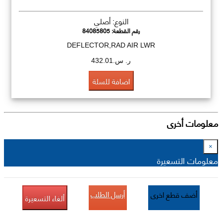
النوع: أصلي
رقم القطعة:
84085805
DEFLECTOR,RAD AIR LWR
ر. س.432.01
اضافة للسلة
معلومات أخرى
×
معلومات التسعيرة
أرسل الطلب
أضف قطع اخرى
ألغاء التسعيرة