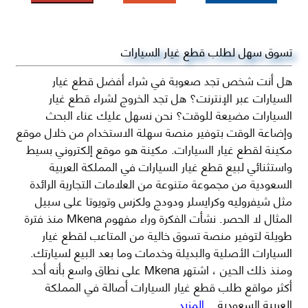
تسوق سهل لطلب قطع غيار السيارات
هل أنت شخص تجد صعوبة في شراء أفضل قطع غيار
السيارات عبر الإنترنت؟ هل تجد الخروج لشراء قطع غيار
السيارات مضيعة للوقت؟ نحن نسهل عليك عناء البحث
وإضاعة الوقت بتوفير منصة سهلة الاستخدام من خلال موقع
مكينة لقطع غيار السيارات. مكينة هو موقع إلكتروني بسيط
واستثنائي لبيع قطع غيار السيارات في المملكة العربية
السعودية من مجموعة متنوعة من العلامات التجارية الرائدة
مثل شيفروليه وكرايسلر ودودج ولكزس وتويوتا على سبيل
المثال لا الحصر. نشأت الفكرة وراء مفهوم Mkena منذ فترة
طويلة لتوفير منصة تسوق خالية من المتاعب لقطع غيار
السيارات الأصلية والبديلة وخدمات وما بعد البيع لسيارتك.
ومنذ ذلك الحين ، اشتهر Mkena على نطاق واسع بأنه أحد
أكثر مواقع طلب قطع غيار السيارات أصالة في المملكة
العربية السعودية
...المزيد