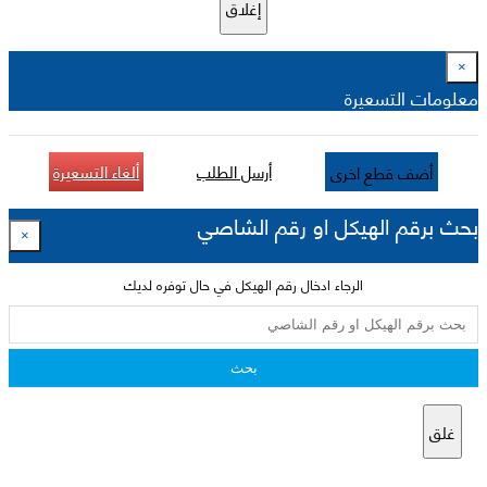
إغلاق
×
معلومات التسعيرة
أرسل الطلب
ألغاء التسعيرة
أضف قطع اخرى
بحث برقم الهيكل او رقم الشاصي
×
الرجاء ادخال رقم الهيكل في حال توفره لديك
بحث
غلق