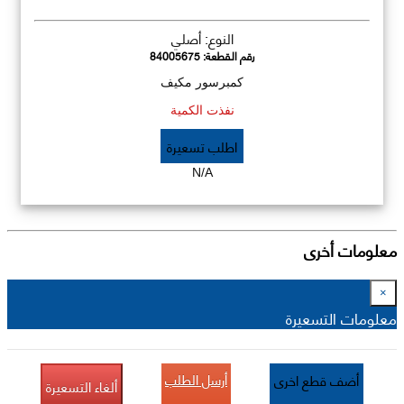
النوع: أصلي
رقم القطعة:
84005675
كمبرسور مكيف
نفذت الكمية
اطلب تسعيرة
N/A
معلومات أخرى
×
معلومات التسعيرة
أرسل الطلب
أضف قطع اخرى
ألغاء التسعيرة