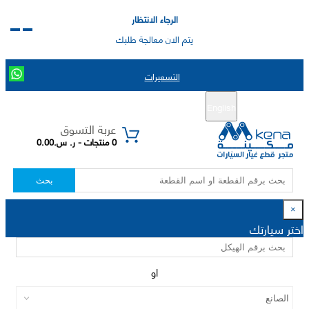
الرجاء الانتظار
يتم الان معالجة طلبك
التسعيرات
English
تسجيل جديد
تسجيل الدخول
|
عربة التسوق
0 منتجات - ر. س.0.00
بحث
×
اختر سيارتك
او