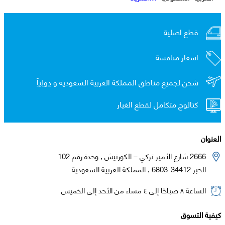
قطع اصلية
اسعار منافسة
شحن لجميع مناطق المملكة العربية السعوديه و
دولياً
كتالوج متكامل لقطع الغيار
العنوان
2666 شارع الأمير تركي – الكورنيش , وحدة رقم 102
الخبر 34412-6803 , المملكة العربية السعودية
الساعة ٨ صباحًا إلى ٤ مساء من الأحد إلى الخميس
كيفية التسوق