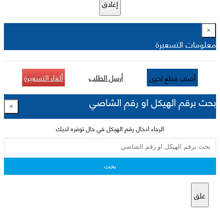
إغلاق
×
معلومات التسعيرة
أرسل الطلب
ألغاء التسعيرة
أضف قطع اخرى
بحث برقم الهيكل او رقم الشاصي
×
الرجاء ادخال رقم الهيكل في حال توفره لديك
بحث
غلق