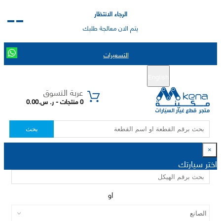
الرجاء الانتظار
يتم الان معالجة طلبك
التسعيرات
English
تسجيل جديد
تسجيل الدخول
|
عربة التسوق
0 منتجات - ر. س.0.00
بحث
×
اختر سيارتك
او