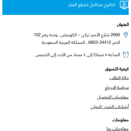
كتالوج متكامل لقطع الغيار
العنوان
2666 شارع الأمير تركي – الكورنيش , وحدة رقم 102
الخبر 34412-6803 , المملكة العربية السعودية
الساعة ٨ صباحًا إلى ٤ مساء من الأحد إلى الخميس
كيفية التسوق
حالة الطلب
سياسة الارجاع
معلومات التوصيل
أرشادات الشحن الدولي
معلومات
معلومات عنا