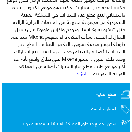
مكينة لقطع غيار السيارات. مكينة هو موقع إلكتروني بسيط
واستثنائي لبيع قطع غيار السيارات في المملكة العربية
السعودية من مجموعة متنوعة من العلامات التجارية الرائدة
مثل شيفروليه وكرايسلر ودودج ولكزس وتويوتا على سبيل
المثال لا الحصر. نشأت الفكرة وراء مفهوم Mkena منذ فترة
طويلة لتوفير منصة تسوق خالية من المتاعب لقطع غيار
السيارات الأصلية والبديلة وخدمات وما بعد البيع لسيارتك.
ومنذ ذلك الحين ، اشتهر Mkena على نطاق واسع بأنه أحد
أكثر مواقع طلب قطع غيار السيارات أصالة في المملكة
العربية السعودية
...المزيد
قطع اصلية
اسعار منافسة
شحن لجميع مناطق المملكة العربية السعوديه و
دولياً