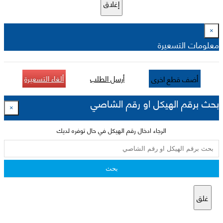
إغلاق
×
معلومات التسعيرة
أرسل الطلب
ألغاء التسعيرة
أضف قطع اخرى
بحث برقم الهيكل او رقم الشاصي
×
الرجاء ادخال رقم الهيكل في حال توفره لديك
بحث
غلق