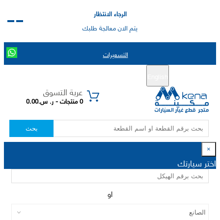
الرجاء الانتظار
يتم الان معالجة طلبك
التسعيرات
English
تسجيل جديد
تسجيل الدخول
|
عربة التسوق
0 منتجات - ر. س.0.00
بحث
×
اختر سيارتك
او