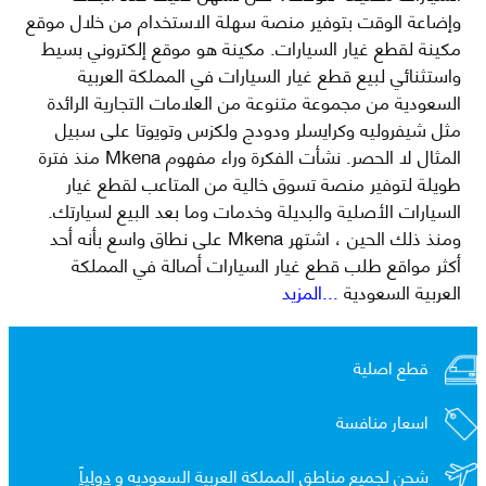
وإضاعة الوقت بتوفير منصة سهلة الاستخدام من خلال موقع
مكينة لقطع غيار السيارات. مكينة هو موقع إلكتروني بسيط
واستثنائي لبيع قطع غيار السيارات في المملكة العربية
السعودية من مجموعة متنوعة من العلامات التجارية الرائدة
مثل شيفروليه وكرايسلر ودودج ولكزس وتويوتا على سبيل
المثال لا الحصر. نشأت الفكرة وراء مفهوم Mkena منذ فترة
طويلة لتوفير منصة تسوق خالية من المتاعب لقطع غيار
السيارات الأصلية والبديلة وخدمات وما بعد البيع لسيارتك.
ومنذ ذلك الحين ، اشتهر Mkena على نطاق واسع بأنه أحد
أكثر مواقع طلب قطع غيار السيارات أصالة في المملكة
العربية السعودية
...المزيد
قطع اصلية
اسعار منافسة
شحن لجميع مناطق المملكة العربية السعوديه و
دولياً