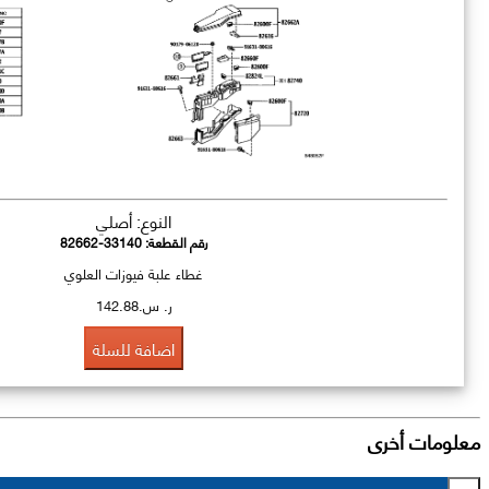
النوع: أصلي
رقم القطعة:
82662-33140
غطاء علبة فيوزات العلوي
ر. س.142.88
اضافة للسلة
معلومات أخرى