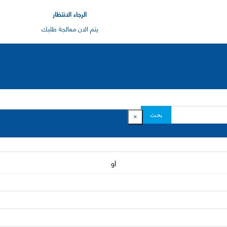
الرجاء الانتظار
يتم الان معالجة طلبك
بحث
×
او