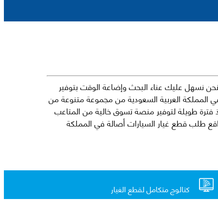
حن نسهل عليك عناء البحث وإضاعة الوقت بتوفير
في المملكة العربية السعودية من مجموعة متنوعة من
جارية الرائدة مثل شيفروليه وكرايسلر ودودج ولكزس وتويوتا على سبيل المثال لا الحصر. نشأت الفكرة وراء مفهوم Mkena منذ فترة طويلة لتوفير منصة تسوق خالية من المتاعب
ذ ذلك الحين ، اشتهر Mkena على نطاق واسع بأنه أحد أكثر مواقع طلب قطع غيار السيارات أصالة في المملكة
كتالوج متكامل لقطع الغيار