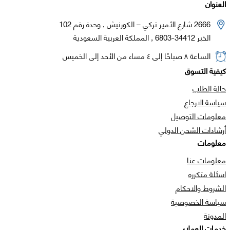
العنوان
2666 شارع الأمير تركي – الكورنيش , وحدة رقم 102
الخبر 34412-6803 , المملكة العربية السعودية
الساعة ٨ صباحًا إلى ٤ مساء من الأحد إلى الخميس
كيفية التسوق
حالة الطلب
سياسة الارجاع
معلومات التوصيل
أرشادات الشحن الدولي
معلومات
معلومات عنا
اسئلة متكرره
الشروط والاحكام
سياسة الخصوصية
المدونة
خدمات العملاء