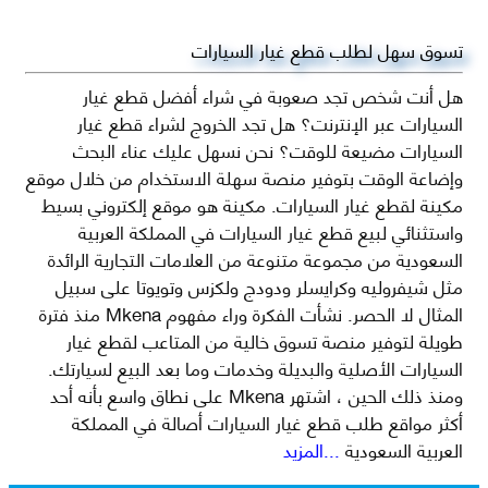
تسوق سهل لطلب قطع غيار السيارات
هل أنت شخص تجد صعوبة في شراء أفضل قطع غيار
السيارات عبر الإنترنت؟ هل تجد الخروج لشراء قطع غيار
السيارات مضيعة للوقت؟ نحن نسهل عليك عناء البحث
وإضاعة الوقت بتوفير منصة سهلة الاستخدام من خلال موقع
مكينة لقطع غيار السيارات. مكينة هو موقع إلكتروني بسيط
واستثنائي لبيع قطع غيار السيارات في المملكة العربية
السعودية من مجموعة متنوعة من العلامات التجارية الرائدة
مثل شيفروليه وكرايسلر ودودج ولكزس وتويوتا على سبيل
المثال لا الحصر. نشأت الفكرة وراء مفهوم Mkena منذ فترة
طويلة لتوفير منصة تسوق خالية من المتاعب لقطع غيار
السيارات الأصلية والبديلة وخدمات وما بعد البيع لسيارتك.
ومنذ ذلك الحين ، اشتهر Mkena على نطاق واسع بأنه أحد
أكثر مواقع طلب قطع غيار السيارات أصالة في المملكة
العربية السعودية
...المزيد