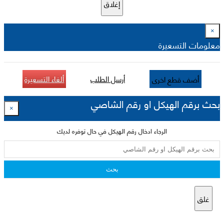
إغلاق
×
معلومات التسعيرة
أرسل الطلب
ألغاء التسعيرة
أضف قطع اخرى
بحث برقم الهيكل او رقم الشاصي
×
الرجاء ادخال رقم الهيكل في حال توفره لديك
بحث
غلق