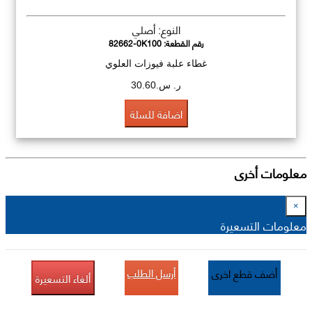
النوع: أصلي
رقم القطعة:
82662-0K100
غطاء علبة فيوزات العلوي
ر. س.30.60
اضافة للسلة
معلومات أخرى
×
معلومات التسعيرة
أرسل الطلب
أضف قطع اخرى
ألغاء التسعيرة