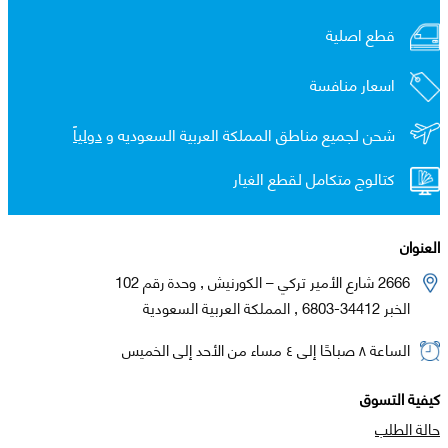
قطع اصلية
اسعار منافسة
شحن لجميع مناطق المملكة العربية السعوديه و
دولياً
كتالوج متكامل لقطع الغيار
العنوان
2666 شارع الأمير تركي – الكورنيش , وحدة رقم 102
الخبر 34412-6803 , المملكة العربية السعودية
الساعة ٨ صباحًا إلى ٤ مساء من الأحد إلى الخميس
كيفية التسوق
حالة الطلب