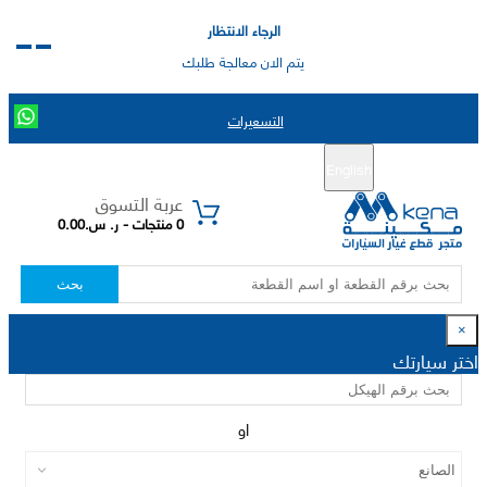
الرجاء الانتظار
يتم الان معالجة طلبك
التسعيرات
English
تسجيل جديد
تسجيل الدخول
|
عربة التسوق
0 منتجات - ر. س.0.00
بحث
×
اختر سيارتك
او