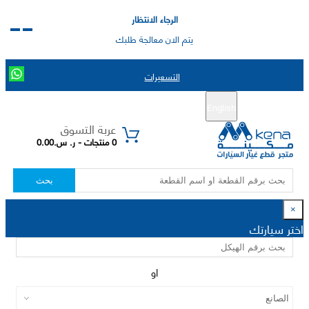
الرجاء الانتظار
يتم الان معالجة طلبك
التسعيرات
English
تسجيل جديد
تسجيل الدخول
|
عربة التسوق
0 منتجات - ر. س.0.00
بحث
×
اختر سيارتك
او