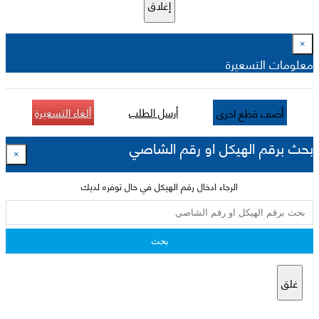
إغلاق
×
معلومات التسعيرة
أرسل الطلب
ألغاء التسعيرة
أضف قطع اخرى
بحث برقم الهيكل او رقم الشاصي
×
الرجاء ادخال رقم الهيكل في حال توفره لديك
بحث
غلق