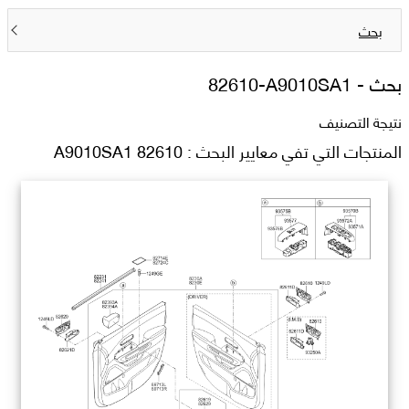
بحث
بحث -
82610-A9010SA1
نتيجة التصنيف
المنتجات التي تفي معايير البحث : 82610 A9010SA1