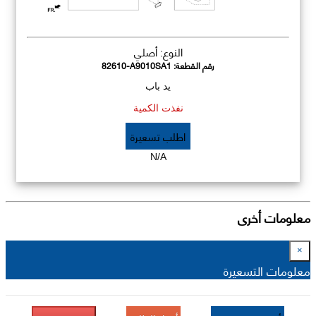
النوع: أصلي
رقم القطعة:
82610-A9010SA1
يد باب
نفذت الكمية
اطلب تسعيرة
N/A
معلومات أخرى
×
معلومات التسعيرة