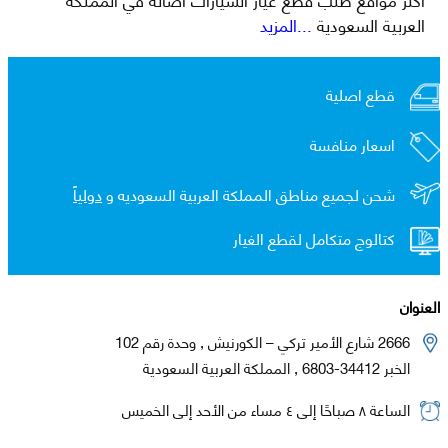
العربية السعودية
...المزيد
قطع اصلية
اسعار منافسة
شحن لجميع مناطق المملكة العربية السعوديه و
دولياً
كتالوج متكامل لقطع الغيار
العنوان
2666 شارع الأمير تركي – الكورنيش , وحدة رقم 102
الخبر 34412-6803 , المملكة العربية السعودية
الساعة ٨ صباحًا إلى ٤ مساء من الأحد إلى الخميس