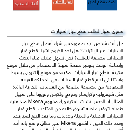
أرسل الطلب
أضف قطع اخرى
ألغاء التسعيرة
تسوق سهل لطلب قطع غيار السيارات
هل أنت شخص تجد صعوبة في شراء أفضل قطع غيار
السيارات عبر الإنترنت؟ هل تجد الخروج لشراء قطع غيار
السيارات مضيعة للوقت؟ نحن نسهل عليك عناء البحث
وإضاعة الوقت بتوفير منصة سهلة الاستخدام من خلال موقع
مكينة لقطع غيار السيارات. مكينة هو موقع إلكتروني بسيط
واستثنائي لبيع قطع غيار السيارات في المملكة العربية
السعودية من مجموعة متنوعة من العلامات التجارية الرائدة
مثل شيفروليه وكرايسلر ودودج ولكزس وتويوتا على سبيل
المثال لا الحصر. نشأت الفكرة وراء مفهوم Mkena منذ فترة
طويلة لتوفير منصة تسوق خالية من المتاعب لقطع غيار
السيارات الأصلية والبديلة وخدمات وما بعد البيع لسيارتك.
ومنذ ذلك الحين ، اشتهر Mkena على نطاق واسع بأنه أحد
أكثر مواقع طلب قطع غيار السيارات أصالة في المملكة