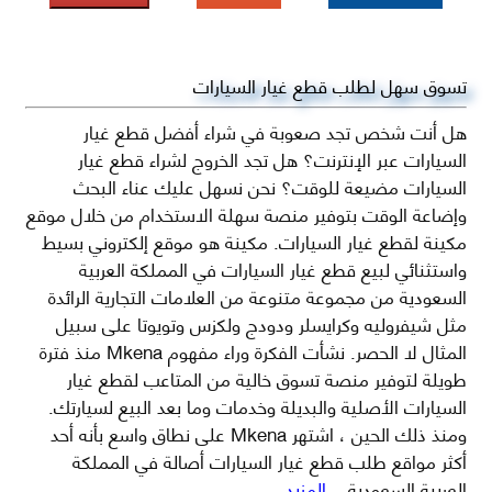
تسوق سهل لطلب قطع غيار السيارات
هل أنت شخص تجد صعوبة في شراء أفضل قطع غيار
السيارات عبر الإنترنت؟ هل تجد الخروج لشراء قطع غيار
السيارات مضيعة للوقت؟ نحن نسهل عليك عناء البحث
وإضاعة الوقت بتوفير منصة سهلة الاستخدام من خلال موقع
مكينة لقطع غيار السيارات. مكينة هو موقع إلكتروني بسيط
واستثنائي لبيع قطع غيار السيارات في المملكة العربية
السعودية من مجموعة متنوعة من العلامات التجارية الرائدة
مثل شيفروليه وكرايسلر ودودج ولكزس وتويوتا على سبيل
المثال لا الحصر. نشأت الفكرة وراء مفهوم Mkena منذ فترة
طويلة لتوفير منصة تسوق خالية من المتاعب لقطع غيار
السيارات الأصلية والبديلة وخدمات وما بعد البيع لسيارتك.
ومنذ ذلك الحين ، اشتهر Mkena على نطاق واسع بأنه أحد
أكثر مواقع طلب قطع غيار السيارات أصالة في المملكة
العربية السعودية
...المزيد