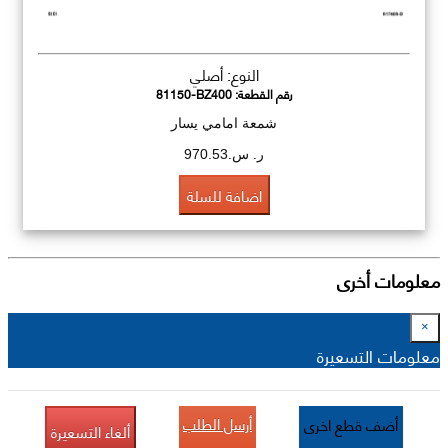
النوع: أصلي
رقم القطعة:
81150-BZ400
شمعة امامي يسار
ر. س.970.53
اضافة للسلة
معلومات أخرى
×
معلومات التسعيرة
أرسل الطلب
أضف قطع اخرى
ألغاء التسعيرة