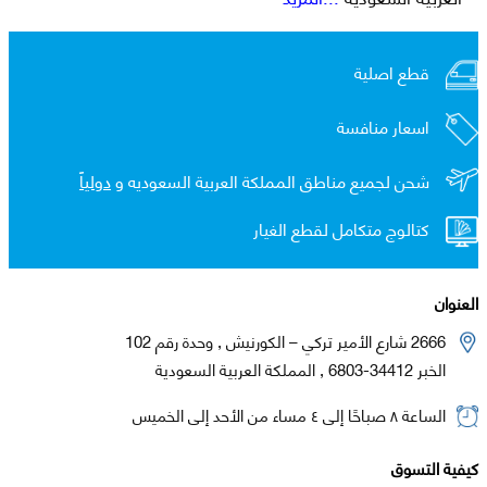
قطع اصلية
اسعار منافسة
شحن لجميع مناطق المملكة العربية السعوديه و
دولياً
كتالوج متكامل لقطع الغيار
العنوان
2666 شارع الأمير تركي – الكورنيش , وحدة رقم 102
الخبر 34412-6803 , المملكة العربية السعودية
الساعة ٨ صباحًا إلى ٤ مساء من الأحد إلى الخميس
كيفية التسوق