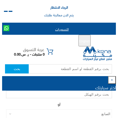
الرجاء الانتظار
يتم الان معالجة طلبك
التسعيرات
English
تسجيل جديد
تسجيل الدخول
|
عربة التسوق
0 منتجات - ر. س.0.00
بحث
×
اختر سيارتك
او