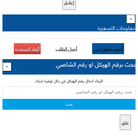
إغلاق
×
معلومات التسعيرة
أرسل الطلب
ألغاء التسعيرة
أضف قطع اخرى
بحث برقم الهيكل او رقم الشاصي
×
الرجاء ادخال رقم الهيكل في حال توفره لديك
بحث
غلق