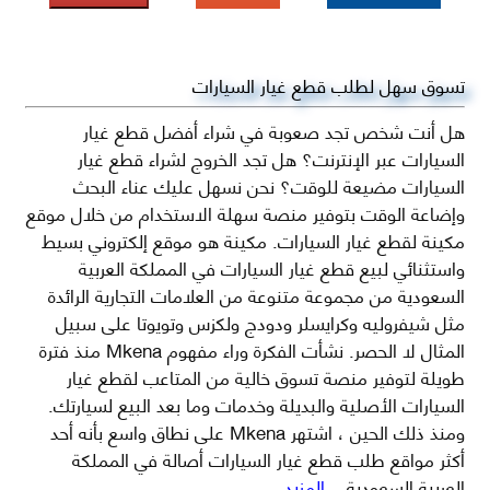
تسوق سهل لطلب قطع غيار السيارات
هل أنت شخص تجد صعوبة في شراء أفضل قطع غيار
السيارات عبر الإنترنت؟ هل تجد الخروج لشراء قطع غيار
السيارات مضيعة للوقت؟ نحن نسهل عليك عناء البحث
وإضاعة الوقت بتوفير منصة سهلة الاستخدام من خلال موقع
مكينة لقطع غيار السيارات. مكينة هو موقع إلكتروني بسيط
واستثنائي لبيع قطع غيار السيارات في المملكة العربية
السعودية من مجموعة متنوعة من العلامات التجارية الرائدة
مثل شيفروليه وكرايسلر ودودج ولكزس وتويوتا على سبيل
المثال لا الحصر. نشأت الفكرة وراء مفهوم Mkena منذ فترة
طويلة لتوفير منصة تسوق خالية من المتاعب لقطع غيار
السيارات الأصلية والبديلة وخدمات وما بعد البيع لسيارتك.
ومنذ ذلك الحين ، اشتهر Mkena على نطاق واسع بأنه أحد
أكثر مواقع طلب قطع غيار السيارات أصالة في المملكة
العربية السعودية
...المزيد