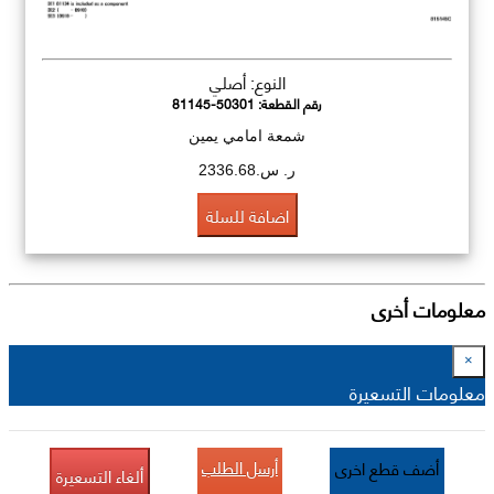
النوع: أصلي
رقم القطعة:
81145-50301
شمعة امامي يمين
ر. س.2336.68
اضافة للسلة
معلومات أخرى
×
معلومات التسعيرة
أرسل الطلب
أضف قطع اخرى
ألغاء التسعيرة