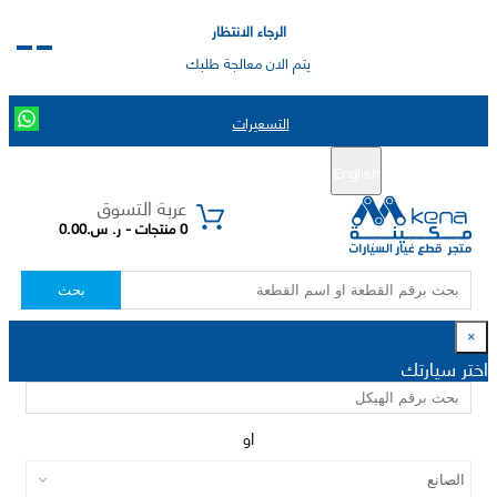
الرجاء الانتظار
يتم الان معالجة طلبك
التسعيرات
English
تسجيل جديد
تسجيل الدخول
|
عربة التسوق
0 منتجات - ر. س.0.00
بحث
×
اختر سيارتك
او