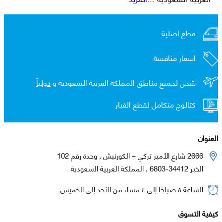
قطع اصلية
اسعار منافسة
شحن لجميع مناطق المملكة العربية السعوديه و
دولياً
كتالوج متكامل لقطع الغيار
العنوان
2666 شارع الأمير تركي – الكورنيش , وحدة رقم 102
الخبر 34412-6803 , المملكة العربية السعودية
الساعة ٨ صباحًا إلى ٤ مساء من الأحد إلى الخميس
كيفية التسوق