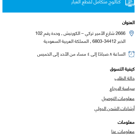
كتالوج متكامل لقطع الغيار
العنوان
2666 شارع الأمير تركي – الكورنيش , وحدة رقم 102
الخبر 34412-6803 , المملكة العربية السعودية
الساعة ٨ صباحًا إلى ٤ مساء من الأحد إلى الخميس
كيفية التسوق
حالة الطلب
سياسة الارجاع
معلومات التوصيل
أرشادات الشحن الدولي
معلومات
معلومات عنا