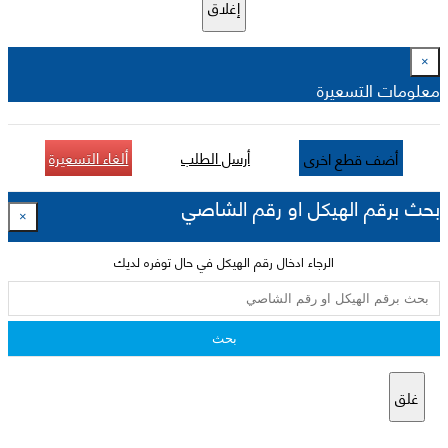
إغلاق
×
معلومات التسعيرة
أرسل الطلب
ألغاء التسعيرة
أضف قطع اخرى
بحث برقم الهيكل او رقم الشاصي
×
الرجاء ادخال رقم الهيكل في حال توفره لديك
بحث
غلق