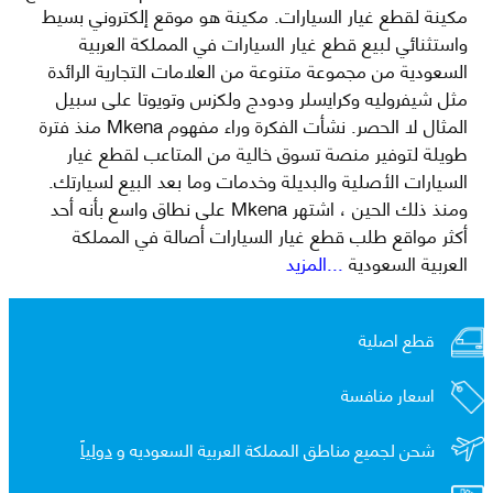
مكينة لقطع غيار السيارات. مكينة هو موقع إلكتروني بسيط
واستثنائي لبيع قطع غيار السيارات في المملكة العربية
السعودية من مجموعة متنوعة من العلامات التجارية الرائدة
مثل شيفروليه وكرايسلر ودودج ولكزس وتويوتا على سبيل
المثال لا الحصر. نشأت الفكرة وراء مفهوم Mkena منذ فترة
طويلة لتوفير منصة تسوق خالية من المتاعب لقطع غيار
السيارات الأصلية والبديلة وخدمات وما بعد البيع لسيارتك.
ومنذ ذلك الحين ، اشتهر Mkena على نطاق واسع بأنه أحد
أكثر مواقع طلب قطع غيار السيارات أصالة في المملكة
العربية السعودية
...المزيد
قطع اصلية
اسعار منافسة
شحن لجميع مناطق المملكة العربية السعوديه و
دولياً