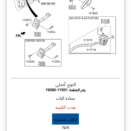
النوع: أصلي
رقم القطعة:
79380-1Y001
سنادة الباب
نفذت الكمية
اطلب تسعيرة
N/A