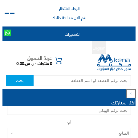
الرجاء الانتظار
يتم الان معالجة طلبك
التسعيرات
English
تسجيل جديد
تسجيل الدخول
|
عربة التسوق
0 منتجات - ر. س.0.00
بحث
×
اختر سيارتك
او