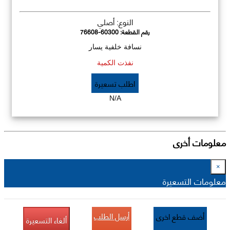
النوع: أصلي
رقم القطعة:
76608-60300
نسافة خلفية يسار
نفذت الكمية
اطلب تسعيرة
N/A
معلومات أخرى
×
معلومات التسعيرة
أرسل الطلب
أضف قطع اخرى
ألغاء التسعيرة