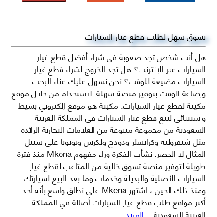
تسوق سهل لطلب قطع غيار السيارات
هل أنت شخص تجد صعوبة في شراء أفضل قطع غيار
السيارات عبر الإنترنت؟ هل تجد الخروج لشراء قطع غيار
السيارات مضيعة للوقت؟ نحن نسهل عليك عناء البحث
وإضاعة الوقت بتوفير منصة سهلة الاستخدام من خلال موقع
مكينة لقطع غيار السيارات. مكينة هو موقع إلكتروني بسيط
واستثنائي لبيع قطع غيار السيارات في المملكة العربية
السعودية من مجموعة متنوعة من العلامات التجارية الرائدة
مثل شيفروليه وكرايسلر ودودج ولكزس وتويوتا على سبيل
المثال لا الحصر. نشأت الفكرة وراء مفهوم Mkena منذ فترة
طويلة لتوفير منصة تسوق خالية من المتاعب لقطع غيار
السيارات الأصلية والبديلة وخدمات وما بعد البيع لسيارتك.
ومنذ ذلك الحين ، اشتهر Mkena على نطاق واسع بأنه أحد
أكثر مواقع طلب قطع غيار السيارات أصالة في المملكة
العربية السعودية
...المزيد