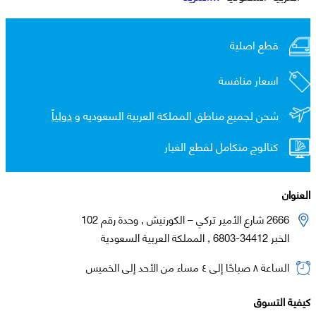
قطع اصلية
اسعار منافسة
شحن لجميع مناطق المملكة العربية السعوديه و
دولياً
كتالوج متكامل لقطع الغيار
العنوان
2666 شارع الأمير تركي – الكورنيش , وحدة رقم 102
الخبر 34412-6803 , المملكة العربية السعودية
الساعة ٨ صباحًا إلى ٤ مساء من الأحد إلى الخميس
كيفية التسوق