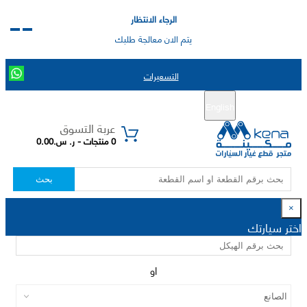
الرجاء الانتظار
يتم الان معالجة طلبك
التسعيرات
English
تسجيل جديد
تسجيل الدخول
|
عربة التسوق
0 منتجات - ر. س.0.00
بحث
×
اختر سيارتك
او