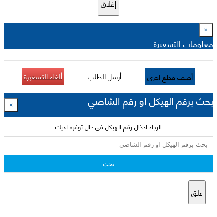
إغلاق
×
معلومات التسعيرة
أرسل الطلب
ألغاء التسعيرة
أضف قطع اخرى
بحث برقم الهيكل او رقم الشاصي
×
الرجاء ادخال رقم الهيكل في حال توفره لديك
بحث
غلق