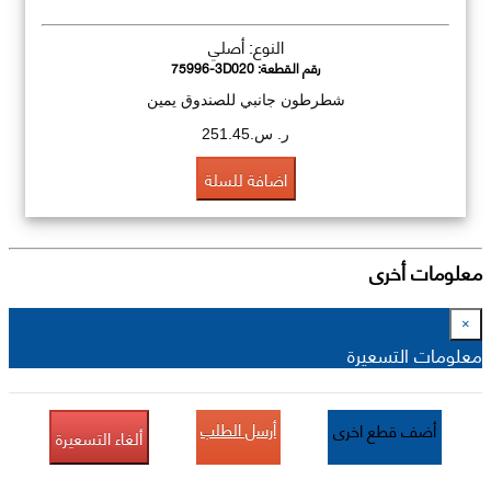
النوع: أصلي
رقم القطعة:
75996-3D020
شطرطون جانبي للصندوق يمين
ر. س.251.45
اضافة للسلة
معلومات أخرى
×
معلومات التسعيرة
أرسل الطلب
أضف قطع اخرى
ألغاء التسعيرة