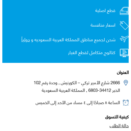
قطع اصلية
اسعار منافسة
شحن لجميع مناطق المملكة العربية السعوديه و
دولياً
كتالوج متكامل لقطع الغيار
العنوان
2666 شارع الأمير تركي – الكورنيش , وحدة رقم 102
الخبر 34412-6803 , المملكة العربية السعودية
الساعة ٨ صباحًا إلى ٤ مساء من الأحد إلى الخميس
كيفية التسوق
حالة الطلب