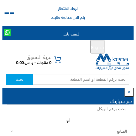
الرجاء الانتظار
يتم الان معالجة طلبك
التسعيرات
English
تسجيل جديد
تسجيل الدخول
|
عربة التسوق
0 منتجات - ر. س.0.00
بحث
×
اختر سيارتك
او