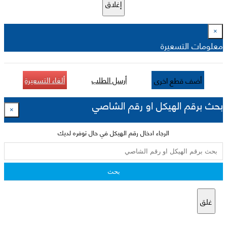
إغلاق
×
معلومات التسعيرة
أرسل الطلب
ألغاء التسعيرة
أضف قطع اخرى
بحث برقم الهيكل او رقم الشاصي
×
الرجاء ادخال رقم الهيكل في حال توفره لديك
بحث
غلق