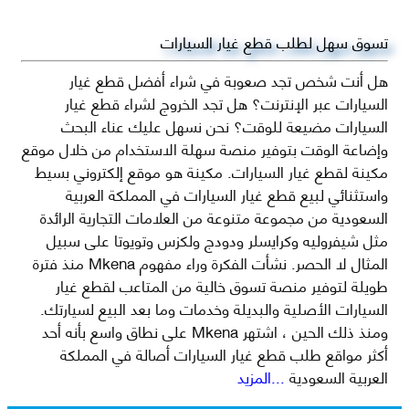
تسوق سهل لطلب قطع غيار السيارات
هل أنت شخص تجد صعوبة في شراء أفضل قطع غيار
السيارات عبر الإنترنت؟ هل تجد الخروج لشراء قطع غيار
السيارات مضيعة للوقت؟ نحن نسهل عليك عناء البحث
وإضاعة الوقت بتوفير منصة سهلة الاستخدام من خلال موقع
مكينة لقطع غيار السيارات. مكينة هو موقع إلكتروني بسيط
واستثنائي لبيع قطع غيار السيارات في المملكة العربية
السعودية من مجموعة متنوعة من العلامات التجارية الرائدة
مثل شيفروليه وكرايسلر ودودج ولكزس وتويوتا على سبيل
المثال لا الحصر. نشأت الفكرة وراء مفهوم Mkena منذ فترة
طويلة لتوفير منصة تسوق خالية من المتاعب لقطع غيار
السيارات الأصلية والبديلة وخدمات وما بعد البيع لسيارتك.
ومنذ ذلك الحين ، اشتهر Mkena على نطاق واسع بأنه أحد
أكثر مواقع طلب قطع غيار السيارات أصالة في المملكة
العربية السعودية
...المزيد