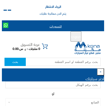
الرجاء الانتظار
يتم الان معالجة طلبك
التسعيرات
English
تسجيل جديد
تسجيل الدخول
|
عربة التسوق
0 منتجات - ر. س.0.00
بحث
×
اختر سيارتك
او