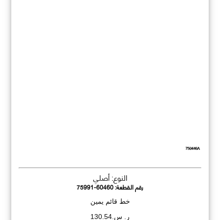
النوع: أصلي
رقم القطعة:
75991-60460
خط قائم يمين
ر. س.130.54