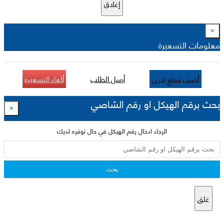
إغلاق
×
معلومات التسعيرة
أرسل الطلب
ألغاء التسعيرة
أضف قطع اخرى
بحث برقم الهيكل او رقم الشاصي
×
الرجاء ادخال رقم الهيكل في حال توفره لديك
بحث
غلق