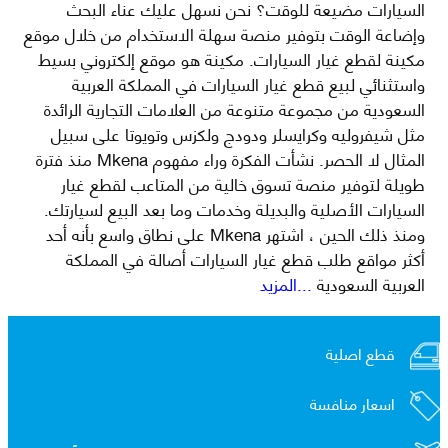
السيارات مضيعة للوقت؟ نحن نسهل عليك عناء البحث
وإضاعة الوقت بتوفير منصة سهلة الاستخدام من خلال موقع
مكينة لقطع غيار السيارات. مكينة هو موقع إلكتروني بسيط
واستثنائي لبيع قطع غيار السيارات في المملكة العربية
السعودية من مجموعة متنوعة من العلامات التجارية الرائدة
مثل شيفروليه وكرايسلر ودودج ولكزس وتويوتا على سبيل
المثال لا الحصر. نشأت الفكرة وراء مفهوم Mkena منذ فترة
طويلة لتوفير منصة تسوق خالية من المتاعب لقطع غيار
السيارات الأصلية والبديلة وخدمات وما بعد البيع لسيارتك.
ومنذ ذلك الحين ، اشتهر Mkena على نطاق واسع بأنه أحد
أكثر مواقع طلب قطع غيار السيارات أصالة في المملكة
العربية السعودية
...المزيد
قطع اصلية
اسعار منافسة