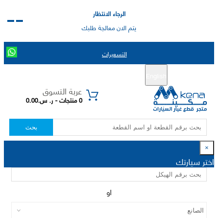
الرجاء الانتظار
يتم الان معالجة طلبك
التسعيرات
English
تسجيل جديد
تسجيل الدخول
|
عربة التسوق
0 منتجات - ر. س.0.00
بحث
×
اختر سيارتك
او