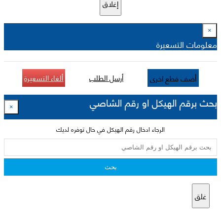
إغلاق
×
معلومات التسعيرة
أرسل الطلب
ألغاء التسعيرة
أضف قطع اخرى
بحث برقم الهيكل او رقم الشاصي
×
الرجاء ادخال رقم الهيكل في حال توفره لديك
بحث
غلق