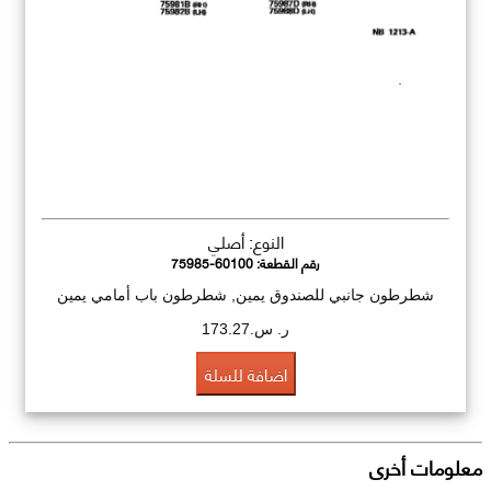
النوع: أصلي
رقم القطعة:
75985-60100
شطرطون جانبي للصندوق يمين, شطرطون باب أمامي يمين
ر. س.173.27
اضافة للسلة
معلومات أخرى