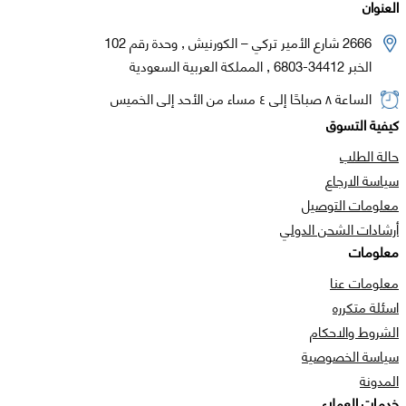
العنوان
2666 شارع الأمير تركي – الكورنيش , وحدة رقم 102
الخبر 34412-6803 , المملكة العربية السعودية
الساعة ٨ صباحًا إلى ٤ مساء من الأحد إلى الخميس
كيفية التسوق
حالة الطلب
سياسة الارجاع
معلومات التوصيل
أرشادات الشحن الدولي
معلومات
معلومات عنا
اسئلة متكرره
الشروط والاحكام
سياسة الخصوصية
المدونة
خدمات العملاء