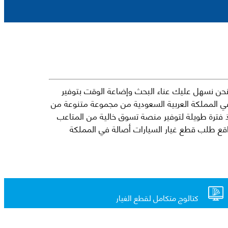
حن نسهل عليك عناء البحث وإضاعة الوقت بتوفير
في المملكة العربية السعودية من مجموعة متنوعة من
جارية الرائدة مثل شيفروليه وكرايسلر ودودج ولكزس وتويوتا على سبيل المثال لا الحصر. نشأت الفكرة وراء مفهوم Mkena منذ فترة طويلة لتوفير منصة تسوق خالية من المتاعب
ذ ذلك الحين ، اشتهر Mkena على نطاق واسع بأنه أحد أكثر مواقع طلب قطع غيار السيارات أصالة في المملكة
كتالوج متكامل لقطع الغيار