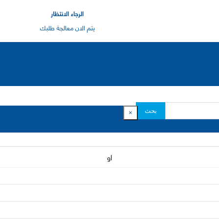
الرجاء الانتظار
يتم الان معالجة طلبك
بحث
×
او