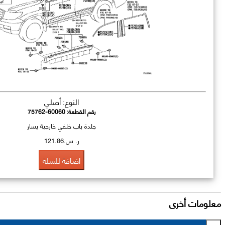
النوع: أصلي
رقم القطعة:
75762-60060
جلدة باب خلفي خارجية يسار
ر. س.121.86
اضافة للسلة
معلومات أخرى