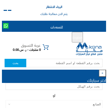
الرجاء الانتظار
يتم الان معالجة طلبك
التسعيرات
English
تسجيل جديد
تسجيل الدخول
|
عربة التسوق
0 منتجات - ر. س.0.00
بحث
×
اختر سيارتك
او