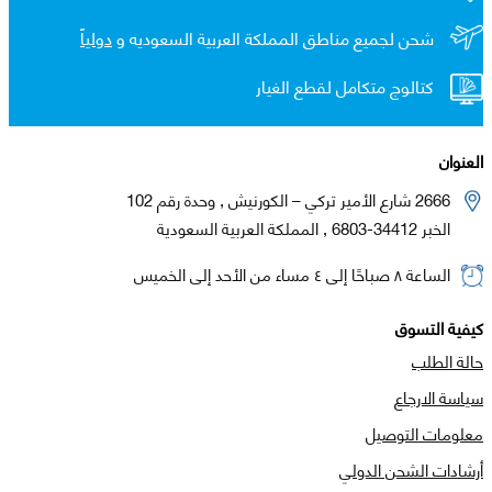
شحن لجميع مناطق المملكة العربية السعوديه و
دولياً
كتالوج متكامل لقطع الغيار
العنوان
2666 شارع الأمير تركي – الكورنيش , وحدة رقم 102
الخبر 34412-6803 , المملكة العربية السعودية
الساعة ٨ صباحًا إلى ٤ مساء من الأحد إلى الخميس
كيفية التسوق
حالة الطلب
سياسة الارجاع
معلومات التوصيل
أرشادات الشحن الدولي