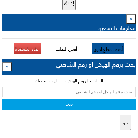
إغلاق
×
معلومات التسعيرة
أرسل الطلب
ألغاء التسعيرة
أضف قطع اخرى
بحث برقم الهيكل او رقم الشاصي
×
الرجاء ادخال رقم الهيكل في حال توفره لديك
بحث
غلق