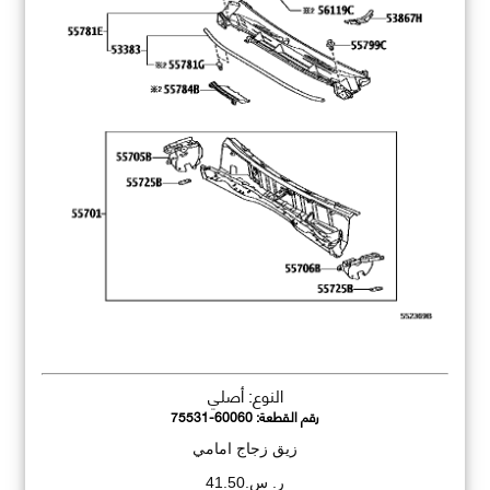
النوع: أصلي
رقم القطعة:
75531-60060
زيق زجاج امامي
ر. س.41.50