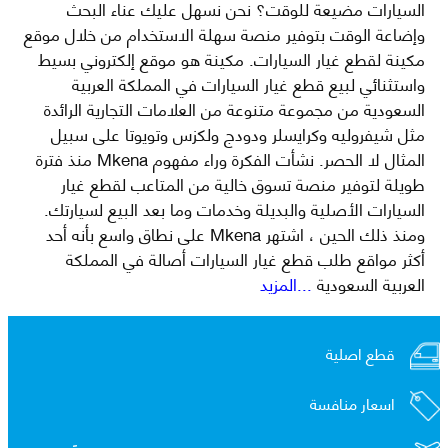
السيارات مضيعة للوقت؟ نحن نسهل عليك عناء البحث
وإضاعة الوقت بتوفير منصة سهلة الاستخدام من خلال موقع
مكينة لقطع غيار السيارات. مكينة هو موقع إلكتروني بسيط
واستثنائي لبيع قطع غيار السيارات في المملكة العربية
السعودية من مجموعة متنوعة من العلامات التجارية الرائدة
مثل شيفروليه وكرايسلر ودودج ولكزس وتويوتا على سبيل
المثال لا الحصر. نشأت الفكرة وراء مفهوم Mkena منذ فترة
طويلة لتوفير منصة تسوق خالية من المتاعب لقطع غيار
السيارات الأصلية والبديلة وخدمات وما بعد البيع لسيارتك.
ومنذ ذلك الحين ، اشتهر Mkena على نطاق واسع بأنه أحد
أكثر مواقع طلب قطع غيار السيارات أصالة في المملكة
العربية السعودية
...المزيد
قطع اصلية
اسعار منافسة