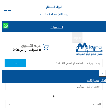
الرجاء الانتظار
يتم الان معالجة طلبك
التسعيرات
English
تسجيل جديد
تسجيل الدخول
|
عربة التسوق
0 منتجات - ر. س.0.00
بحث
×
اختر سيارتك
او