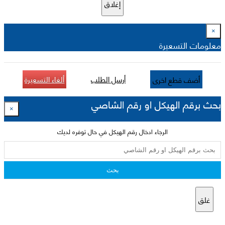
إغلاق
×
معلومات التسعيرة
أرسل الطلب
ألغاء التسعيرة
أضف قطع اخرى
بحث برقم الهيكل او رقم الشاصي
×
الرجاء ادخال رقم الهيكل في حال توفره لديك
بحث
غلق